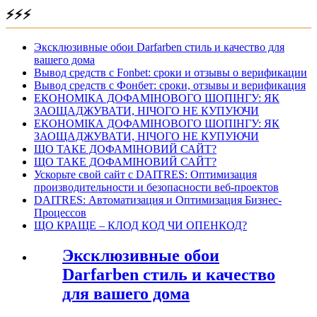
⚡⚡⚡
Эксклюзивные обои Darfarben стиль и качество для
вашего дома
Вывод средств с Fonbet: сроки и отзывы о верификации
Вывод средств с Фонбет: сроки, отзывы и верификация
ЕКОНОМІКА ДОФАМІНОВОГО ШОПІНГУ: ЯК
ЗАОЩАДЖУВАТИ, НІЧОГО НЕ КУПУЮЧИ
ЕКОНОМІКА ДОФАМІНОВОГО ШОПІНГУ: ЯК
ЗАОЩАДЖУВАТИ, НІЧОГО НЕ КУПУЮЧИ
ЩО ТАКЕ ДОФАМІНОВИЙ САЙТ?
ЩО ТАКЕ ДОФАМІНОВИЙ САЙТ?
Ускорьте свой сайт с DAITRES: Оптимизация
производительности и безопасности веб-проектов
DAITRES: Автоматизация и Оптимизация Бизнес-
Процессов
ЩО КРАЩЕ – КЛОД КОД ЧИ ОПЕНКОД?
Эксклюзивные обои
Darfarben стиль и качество
для вашего дома