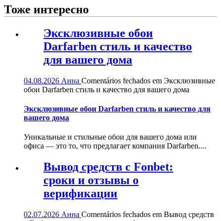
Тоже интересно
Эксклюзивные обои
Darfarben стиль и качество
для вашего дома
04.08.2026
Анна
Comentários fechados
em Эксклюзивные
обои Darfarben стиль и качество для вашего дома
Эксклюзивные обои Darfarben стиль и качество для
вашего дома
Уникальные и стильные обои для вашего дома или
офиса — это то, что предлагает компания Darfarben....
Вывод средств с Fonbet:
сроки и отзывы о
верификации
02.07.2026
Анна
Comentários fechados
em Вывод средств