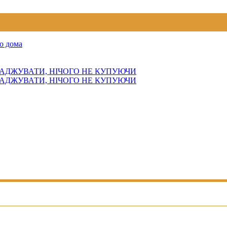
о дома
АДЖУВАТИ, НІЧОГО НЕ КУПУЮЧИ
АДЖУВАТИ, НІЧОГО НЕ КУПУЮЧИ