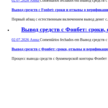
02.07.2026
Анна
Comentários fechados
em Вывод средств с 
Вывод средств с Fonbet: сроки и отзывы о верификац
Первый абзац с естественным включением вывод денег с.
Вывод средств с Фонбет: сроки
02.07.2026
Анна
Comentários fechados
em Вывод средств с
Вывод средств с Фонбет: сроки, отзывы и верификаци
Процесс вывода средств с букмекерской конторы Фонбет и