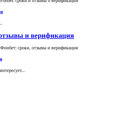
Fonbet: сроки и отзывы о верификации
ии
..
, отзывы и верификация
 Фонбет: сроки, отзывы и верификация
я
нтересует...