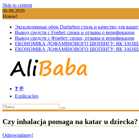
Skip to content
06.08.2026
Новое!
Эксклюзивные обои Darfarben стиль и качество для вашег
Вывод средств с Fonbet: сроки и отзывы о верификации
Вывод средств с Фонбет: сроки, отзывы и верификация
ЕКОНОМІКА ДОФАМІНОВОГО ШОПІНГУ: ЯК ЗАОЩ
ЕКОНОМІКА ДОФАМІНОВОГО ШОПІНГУ: ЯК ЗАОЩ
❓ 💬
Explicações
Czy inhalacja pomaga na katar u dziecka?
Odpowiadamy!