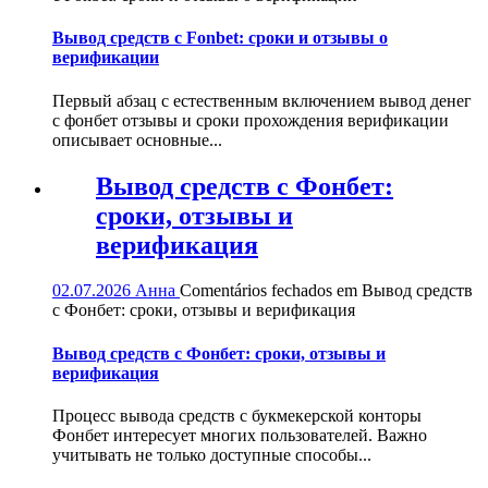
Вывод средств с Fonbet: сроки и отзывы о
верификации
Первый абзац с естественным включением вывод денег
с фонбет отзывы и сроки прохождения верификации
описывает основные...
Вывод средств с Фонбет:
сроки, отзывы и
верификация
02.07.2026
Анна
Comentários fechados
em Вывод средств
с Фонбет: сроки, отзывы и верификация
Вывод средств с Фонбет: сроки, отзывы и
верификация
Процесс вывода средств с букмекерской конторы
Фонбет интересует многих пользователей. Важно
учитывать не только доступные способы...