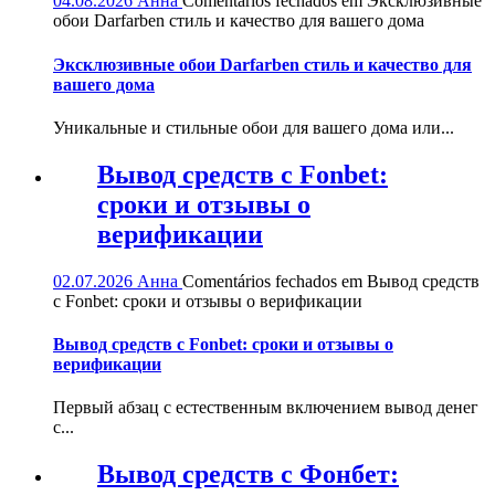
04.08.2026
Анна
Comentários fechados
em Эксклюзивные
обои Darfarben стиль и качество для вашего дома
Эксклюзивные обои Darfarben стиль и качество для
вашего дома
Уникальные и стильные обои для вашего дома или...
Вывод средств с Fonbet:
сроки и отзывы о
верификации
02.07.2026
Анна
Comentários fechados
em Вывод средств
с Fonbet: сроки и отзывы о верификации
Вывод средств с Fonbet: сроки и отзывы о
верификации
Первый абзац с естественным включением вывод денег
с...
Вывод средств с Фонбет: