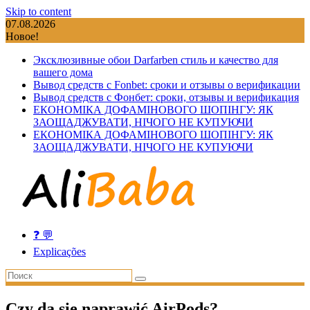
Skip to content
07.08.2026
Новое!
Эксклюзивные обои Darfarben стиль и качество для
вашего дома
Вывод средств с Fonbet: сроки и отзывы о верификации
Вывод средств с Фонбет: сроки, отзывы и верификация
ЕКОНОМІКА ДОФАМІНОВОГО ШОПІНГУ: ЯК
ЗАОЩАДЖУВАТИ, НІЧОГО НЕ КУПУЮЧИ
ЕКОНОМІКА ДОФАМІНОВОГО ШОПІНГУ: ЯК
ЗАОЩАДЖУВАТИ, НІЧОГО НЕ КУПУЮЧИ
❓ 💬
Explicações
Czy da się naprawić AirPods?