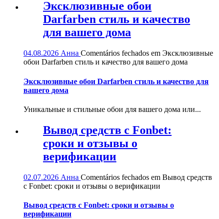
Эксклюзивные обои
Darfarben стиль и качество
для вашего дома
04.08.2026
Анна
Comentários fechados
em Эксклюзивные
обои Darfarben стиль и качество для вашего дома
Эксклюзивные обои Darfarben стиль и качество для
вашего дома
Уникальные и стильные обои для вашего дома или...
Вывод средств с Fonbet:
сроки и отзывы о
верификации
02.07.2026
Анна
Comentários fechados
em Вывод средств
с Fonbet: сроки и отзывы о верификации
Вывод средств с Fonbet: сроки и отзывы о
верификации