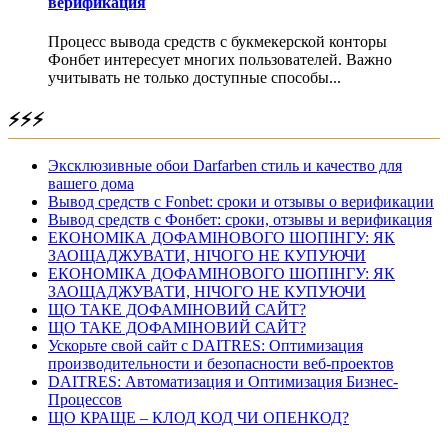
верификация
Процесс вывода средств с букмекерской конторы
Фонбет интересует многих пользователей. Важно
учитывать не только доступные способы...
⚡⚡⚡
Эксклюзивные обои Darfarben стиль и качество для
вашего дома
Вывод средств с Fonbet: сроки и отзывы о верификации
Вывод средств с Фонбет: сроки, отзывы и верификация
ЕКОНОМІКА ДОФАМІНОВОГО ШОПІНГУ: ЯК
ЗАОЩАДЖУВАТИ, НІЧОГО НЕ КУПУЮЧИ
ЕКОНОМІКА ДОФАМІНОВОГО ШОПІНГУ: ЯК
ЗАОЩАДЖУВАТИ, НІЧОГО НЕ КУПУЮЧИ
ЩО ТАКЕ ДОФАМІНОВИЙ САЙТ?
ЩО ТАКЕ ДОФАМІНОВИЙ САЙТ?
Ускорьте свой сайт с DAITRES: Оптимизация
производительности и безопасности веб-проектов
DAITRES: Автоматизация и Оптимизация Бизнес-
Процессов
ЩО КРАЩЕ – КЛОД КОД ЧИ ОПЕНКОД?