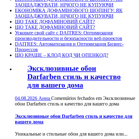
ЗАОЩАДЖУВАТИ, НІЧОГО НЕ КУПУЮЧИ
ЕКОНОМІКА ДОФАМІНОВОГО ШОПІНГУ: ЯК
ЗАОЩАДЖУВАТИ, НІЧОГО НЕ КУПУЮЧИ
ЩО ТАКЕ ДОФАМІНОВИЙ САЙТ?
ЩО ТАКЕ ДОФАМІНОВИЙ САЙТ?
Ускорьте свой сайт с DAITRES: Оптимизация
производительности и безопасности веб-проектов
DAITRES: Автоматизация и Оптимизация Бизнес-
Процессов
ЩО КРАЩЕ – КЛОД КОД ЧИ ОПЕНКОД?
Эксклюзивные обои
Darfarben стиль и качество
для вашего дома
04.08.2026
Анна
Comentários fechados
em Эксклюзивные
обои Darfarben стиль и качество для вашего дома
Эксклюзивные обои Darfarben стиль и качество для
вашего дома
Уникальные и стильные обои для вашего дома или...