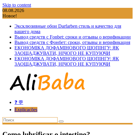
Skip to content
08.08.2026
Новое!
Эксклюзивные обои Darfarben стиль и качество для
вашего дома
Вывод средств с Fonbet: сроки и отзывы о верификации
Вывод средств с Фонбет: сроки, отзывы и верификация
ЕКОНОМІКА ДОФАМІНОВОГО ШОПІНГУ: ЯК
ЗАОЩАДЖУВАТИ, НІЧОГО НЕ КУПУЮЧИ
ЕКОНОМІКА ДОФАМІНОВОГО ШОПІНГУ: ЯК
ЗАОЩАДЖУВАТИ, НІЧОГО НЕ КУПУЮЧИ
❓ 💬
Explicações
Como lubrificar o intestino?