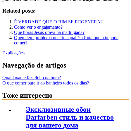
Related posts:
É VERDADE QUE O RIM SE REGENERA?
Como ver o engajamento?
Que horas Jesus orava na madrugada?
Quem tem problema nos rins qual é a fruta que não pode
comer?
Explicações
Navegação de artigos
Qual laxante faz efeito na hora?
O que comer para ir ao banheiro todos os dias?
Тоже интересно
Эксклюзивные обои
Darfarben стиль и качество
для вашего дома