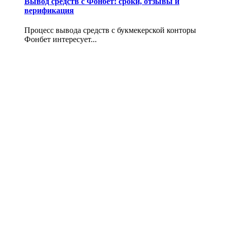
Вывод средств с Фонбет: сроки, отзывы и
верификация
Процесс вывода средств с букмекерской конторы
Фонбет интересует...