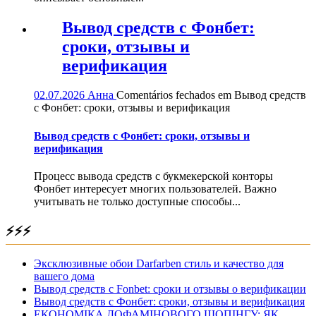
Вывод средств с Фонбет:
сроки, отзывы и
верификация
02.07.2026
Анна
Comentários fechados
em Вывод средств
с Фонбет: сроки, отзывы и верификация
Вывод средств с Фонбет: сроки, отзывы и
верификация
Процесс вывода средств с букмекерской конторы
Фонбет интересует многих пользователей. Важно
учитывать не только доступные способы...
⚡⚡⚡
Эксклюзивные обои Darfarben стиль и качество для
вашего дома
Вывод средств с Fonbet: сроки и отзывы о верификации
Вывод средств с Фонбет: сроки, отзывы и верификация
ЕКОНОМІКА ДОФАМІНОВОГО ШОПІНГУ: ЯК