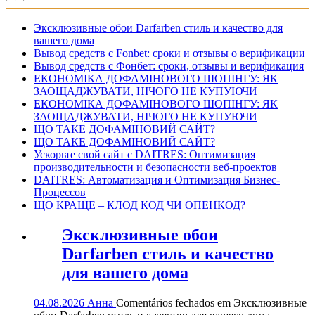
Эксклюзивные обои Darfarben стиль и качество для
вашего дома
Вывод средств с Fonbet: сроки и отзывы о верификации
Вывод средств с Фонбет: сроки, отзывы и верификация
ЕКОНОМІКА ДОФАМІНОВОГО ШОПІНГУ: ЯК
ЗАОЩАДЖУВАТИ, НІЧОГО НЕ КУПУЮЧИ
ЕКОНОМІКА ДОФАМІНОВОГО ШОПІНГУ: ЯК
ЗАОЩАДЖУВАТИ, НІЧОГО НЕ КУПУЮЧИ
ЩО ТАКЕ ДОФАМІНОВИЙ САЙТ?
ЩО ТАКЕ ДОФАМІНОВИЙ САЙТ?
Ускорьте свой сайт с DAITRES: Оптимизация
производительности и безопасности веб-проектов
DAITRES: Автоматизация и Оптимизация Бизнес-
Процессов
ЩО КРАЩЕ – КЛОД КОД ЧИ ОПЕНКОД?
Эксклюзивные обои
Darfarben стиль и качество
для вашего дома
04.08.2026
Анна
Comentários fechados
em Эксклюзивные