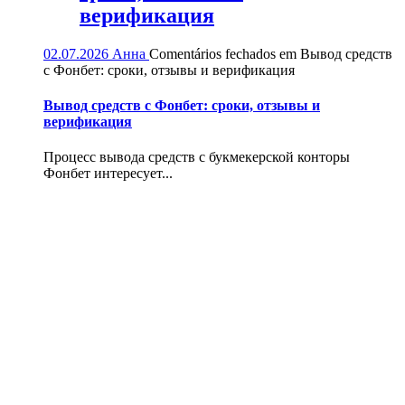
верификация
02.07.2026
Анна
Comentários fechados
em Вывод средств
с Фонбет: сроки, отзывы и верификация
Вывод средств с Фонбет: сроки, отзывы и
верификация
Процесс вывода средств с букмекерской конторы
Фонбет интересует...