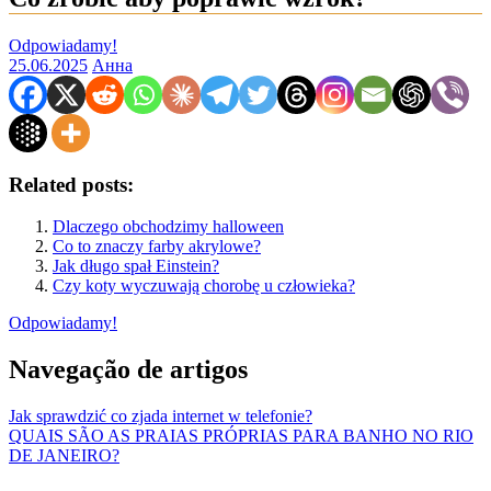
Odpowiadamy!
25.06.2025
Анна
Related posts:
Dlaczego obchodzimy halloween
Co to znaczy farby akrylowe?
Jak długo spał Einstein?
Czy koty wyczuwają chorobę u człowieka?
Odpowiadamy!
Navegação de artigos
Jak sprawdzić co zjada internet w telefonie?
QUAIS SÃO AS PRAIAS PRÓPRIAS PARA BANHO NO RIO
DE JANEIRO?