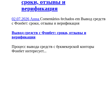
сроки, отзывы и
верификация
02.07.2026
Анна
Comentários fechados
em Вывод средств
с Фонбет: сроки, отзывы и верификация
Вывод средств с Фонбет: сроки, отзывы и
верификация
Процесс вывода средств с букмекерской конторы
Фонбет интересует...