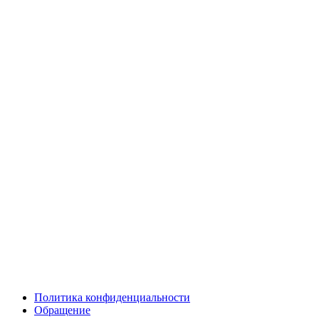
Политика конфиденциальности
Обращение