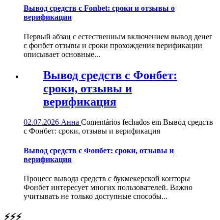
Вывод средств с Fonbet: сроки и отзывы о
верификации
Первый абзац с естественным включением вывод денег
с фонбет отзывы и сроки прохождения верификации
описывает основные...
Вывод средств с Фонбет:
сроки, отзывы и
верификация
02.07.2026
Анна
Comentários fechados
em Вывод средств
с Фонбет: сроки, отзывы и верификация
Вывод средств с Фонбет: сроки, отзывы и
верификация
Процесс вывода средств с букмекерской конторы
Фонбет интересует многих пользователей. Важно
учитывать не только доступные способы...
⚡⚡⚡