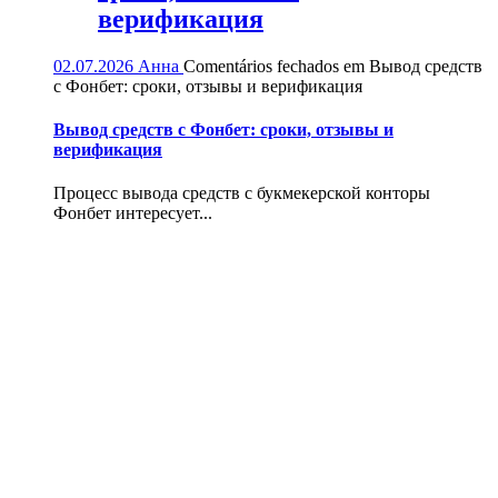
верификация
02.07.2026
Анна
Comentários fechados
em Вывод средств
с Фонбет: сроки, отзывы и верификация
Вывод средств с Фонбет: сроки, отзывы и
верификация
Процесс вывода средств с букмекерской конторы
Фонбет интересует...