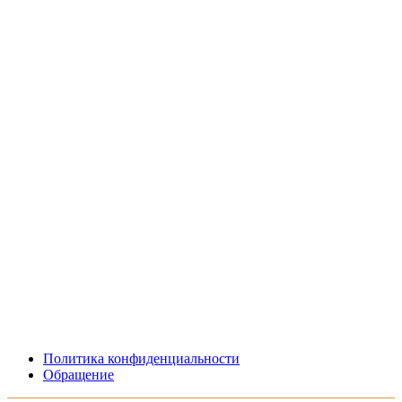
Политика конфиденциальности
Обращение