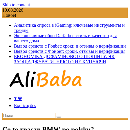
Skip to content
10.08.2026
Новое!
Аналитика спроса в iGaming: ключевые инструменты и
тренды
Эксклюзивные обои Darfarben стиль и качество для
вашего дома
Вывод средств с Fonbet: сроки и отзывы о верификации
Вывод средств с Фонбет: сроки, отзывы и верификация
ЕКОНОМІКА ДОФАМІНОВОГО ШОПІНГУ: ЯК
ЗАОЩАДЖУВАТИ, НІЧОГО НЕ КУПУЮЧИ
❓ 💬
Explicações
Co to znaczy BMW po polsku?