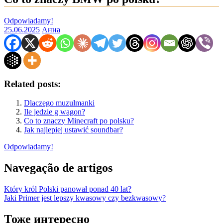
Odpowiadamy!
25.06.2025
Анна
Related posts:
Dlaczego muzulmanki
Ile jedzie g wagon?
Co to znaczy Minecraft po polsku?
Jak najlepiej ustawić soundbar?
Odpowiadamy!
Navegação de artigos
Który król Polski panował ponad 40 lat?
Jaki Primer jest lepszy kwasowy czy bezkwasowy?
Тоже интересно