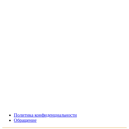
Политика конфиденциальности
Обращение