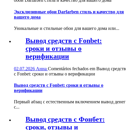
обои Darfarben стиль и качество для вашего дома
Эксклюзивные обои Darfarben стиль и качество для
вашего дома
Уникальные и стильные обои для вашего дома или...
Вывод средств с Fonbet:
сроки и отзывы о
верификации
02.07.2026
Анна
Comentários fechados
em Вывод средств
с Fonbet: сроки и отзывы о верификации
Вывод средств с Fonbet: сроки и отзывы о
верификации
Первый абзац с естественным включением вывод денег
с...
Вывод средств с Фонбет:
сроки, отзывы и