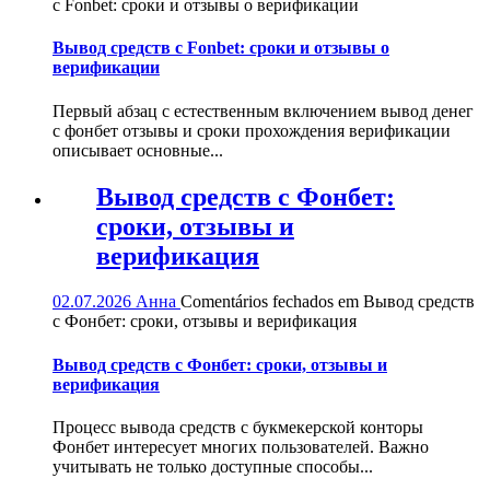
с Fonbet: сроки и отзывы о верификации
Вывод средств с Fonbet: сроки и отзывы о
верификации
Первый абзац с естественным включением вывод денег
с фонбет отзывы и сроки прохождения верификации
описывает основные...
Вывод средств с Фонбет:
сроки, отзывы и
верификация
02.07.2026
Анна
Comentários fechados
em Вывод средств
с Фонбет: сроки, отзывы и верификация
Вывод средств с Фонбет: сроки, отзывы и
верификация
Процесс вывода средств с букмекерской конторы
Фонбет интересует многих пользователей. Важно
учитывать не только доступные способы...