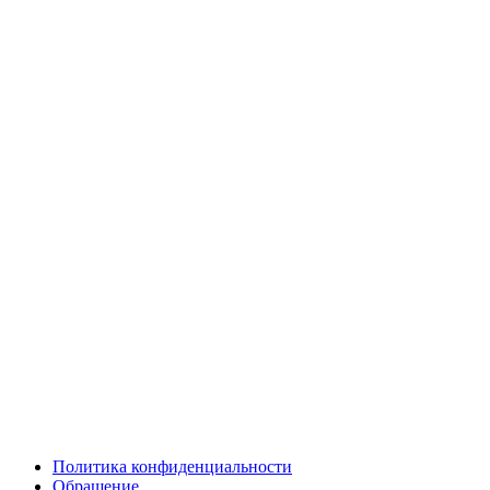
Политика конфиденциальности
Обращение