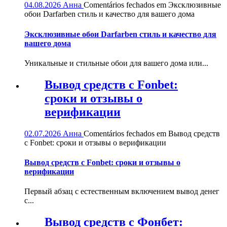
04.08.2026
Анна
Comentários fechados
em Эксклюзивные
обои Darfarben стиль и качество для вашего дома
Эксклюзивные обои Darfarben стиль и качество для
вашего дома
Уникальные и стильные обои для вашего дома или...
Вывод средств с Fonbet:
сроки и отзывы о
верификации
02.07.2026
Анна
Comentários fechados
em Вывод средств
с Fonbet: сроки и отзывы о верификации
Вывод средств с Fonbet: сроки и отзывы о
верификации
Первый абзац с естественным включением вывод денег
с...
Вывод средств с Фонбет: