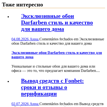
Тоже интересно
Эксклюзивные обои
Darfarben стиль и качество
для вашего дома
04.08.2026
Анна
Comentários fechados
em Эксклюзивные
обои Darfarben стиль и качество для вашего дома
Эксклюзивные обои Darfarben стиль и качество для
вашего дома
Уникальные и стильные обои для вашего дома или
офиса — это то, что предлагает компания Darfarben....
Вывод средств с Fonbet:
сроки и отзывы о
верификации
02.07.2026
Анна
Comentários fechados
em Вывод средств