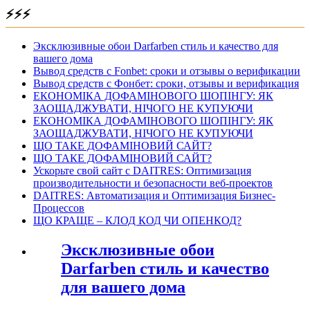
⚡⚡⚡
Эксклюзивные обои Darfarben стиль и качество для
вашего дома
Вывод средств с Fonbet: сроки и отзывы о верификации
Вывод средств с Фонбет: сроки, отзывы и верификация
ЕКОНОМІКА ДОФАМІНОВОГО ШОПІНГУ: ЯК
ЗАОЩАДЖУВАТИ, НІЧОГО НЕ КУПУЮЧИ
ЕКОНОМІКА ДОФАМІНОВОГО ШОПІНГУ: ЯК
ЗАОЩАДЖУВАТИ, НІЧОГО НЕ КУПУЮЧИ
ЩО ТАКЕ ДОФАМІНОВИЙ САЙТ?
ЩО ТАКЕ ДОФАМІНОВИЙ САЙТ?
Ускорьте свой сайт с DAITRES: Оптимизация
производительности и безопасности веб-проектов
DAITRES: Автоматизация и Оптимизация Бизнес-
Процессов
ЩО КРАЩЕ – КЛОД КОД ЧИ ОПЕНКОД?
Эксклюзивные обои
Darfarben стиль и качество
для вашего дома