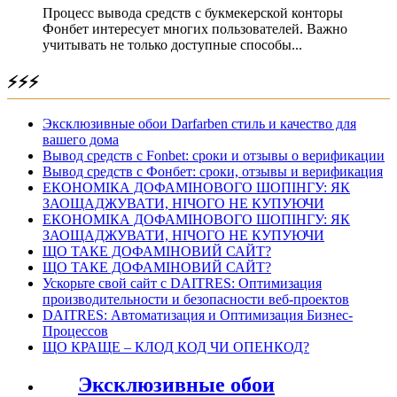
Процесс вывода средств с букмекерской конторы
Фонбет интересует многих пользователей. Важно
учитывать не только доступные способы...
⚡⚡⚡
Эксклюзивные обои Darfarben стиль и качество для
вашего дома
Вывод средств с Fonbet: сроки и отзывы о верификации
Вывод средств с Фонбет: сроки, отзывы и верификация
ЕКОНОМІКА ДОФАМІНОВОГО ШОПІНГУ: ЯК
ЗАОЩАДЖУВАТИ, НІЧОГО НЕ КУПУЮЧИ
ЕКОНОМІКА ДОФАМІНОВОГО ШОПІНГУ: ЯК
ЗАОЩАДЖУВАТИ, НІЧОГО НЕ КУПУЮЧИ
ЩО ТАКЕ ДОФАМІНОВИЙ САЙТ?
ЩО ТАКЕ ДОФАМІНОВИЙ САЙТ?
Ускорьте свой сайт с DAITRES: Оптимизация
производительности и безопасности веб-проектов
DAITRES: Автоматизация и Оптимизация Бизнес-
Процессов
ЩО КРАЩЕ – КЛОД КОД ЧИ ОПЕНКОД?
Эксклюзивные обои