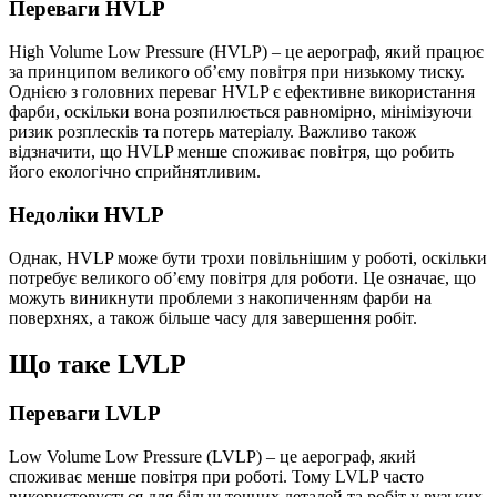
Переваги HVLP
High Volume Low Pressure (HVLP) – це аерограф, який працює
за принципом великого об’єму повітря при низькому тиску.
Однією з головних переваг HVLP є ефективне використання
фарби, оскільки вона розпилюється равномірно, мінімізуючи
ризик розплесків та потерь матеріалу. Важливо також
відзначити, що HVLP менше споживає повітря, що робить
його екологічно сприйнятливим.
Недоліки HVLP
Однак, HVLP може бути трохи повільнішим у роботі, оскільки
потребує великого об’єму повітря для роботи. Це означає, що
можуть виникнути проблеми з накопиченням фарби на
поверхнях, а також більше часу для завершення робіт.
Що таке LVLP
Переваги LVLP
Low Volume Low Pressure (LVLP) – це аерограф, який
споживає менше повітря при роботі. Тому LVLP часто
використовується для більш точних деталей та робіт у вузьких