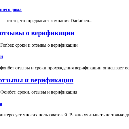
ашего дома
это то, что предлагает компания Darfarben....
и отзывы о верификации
Fonbet: сроки и отзывы о верификации
ии
 фонбет отзывы и сроки прохождения верификации описывает ос
, отзывы и верификация
 Фонбет: сроки, отзывы и верификация
я
интересует многих пользователей. Важно учитывать не только д