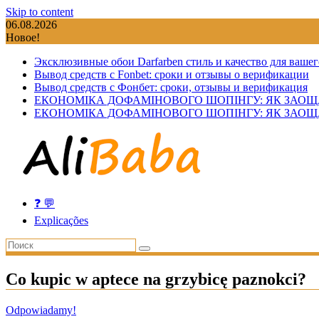
Skip to content
06.08.2026
Новое!
Эксклюзивные обои Darfarben стиль и качество для вашег
Вывод средств с Fonbet: сроки и отзывы о верификации
Вывод средств с Фонбет: сроки, отзывы и верификация
ЕКОНОМІКА ДОФАМІНОВОГО ШОПІНГУ: ЯК ЗАОЩ
ЕКОНОМІКА ДОФАМІНОВОГО ШОПІНГУ: ЯК ЗАОЩ
❓ 💬
Explicações
Co kupic w aptece na grzybicę paznokci?
Odpowiadamy!