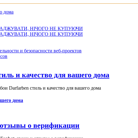
о дома
АДЖУВАТИ, НІЧОГО НЕ КУПУЮЧИ
АДЖУВАТИ, НІЧОГО НЕ КУПУЮЧИ
ельности и безопасности веб-проектов
сов
иль и качество для вашего дома
и Darfarben стиль и качество для вашего дома
ашего дома
и отзывы о верификации