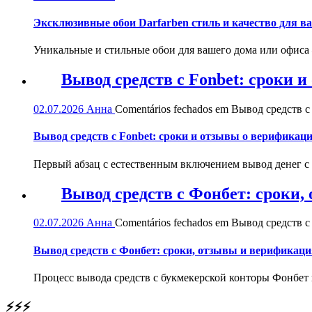
Эксклюзивные обои Darfarben стиль и качество для в
Уникальные и стильные обои для вашего дома или офиса — 
Вывод средств с Fonbet: сроки 
02.07.2026
Анна
Comentários fechados
em Вывод средств с 
Вывод средств с Fonbet: сроки и отзывы о верификац
Первый абзац с естественным включением вывод денег с
Вывод средств с Фонбет: сроки
02.07.2026
Анна
Comentários fechados
em Вывод средств с
Вывод средств с Фонбет: сроки, отзывы и верификаци
Процесс вывода средств с букмекерской конторы Фонбет 
⚡⚡⚡