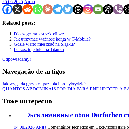
25.06.2025
Анна
Related posts:
Dlaczego rtg jest szkodliwe
Jak utrzymać ważność konta w T-Mobile?
Gdzie warto mieszkać na Śląsku?
Ile kosztuje bilet na Titanic?
Odpowiadamy!
Navegação de artigos
Jak wygląda grzybica paznokci po hybrydzie?
QUANTOS ABDOMINAIS POR DIA PARA ENDURECER A B
Тоже интересно
Эксклюзивные обои Darfarben ст
04.08.2026
Анна
Comentários fechados
em Эксклюзивные обо