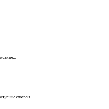
новные...
оступные способы...