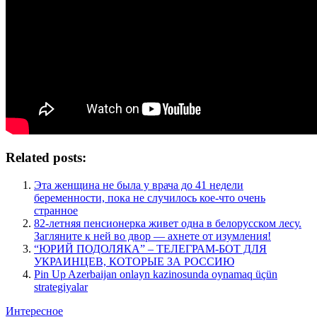
Related posts:
Эта женщина не была у врача до 41 недели
беременности, пoка не случилось кое-что очень
странное
82-летняя пенсионерка живет одна в белорусском лесу.
Загляните к ней во двор — ахнете от изумления!
“ЮРИЙ ПОДОЛЯКА” – ТЕЛЕГРАМ-БОТ ДЛЯ
УКРАИНЦЕВ, КОТОРЫЕ ЗА РОССИЮ
Pin Up Azerbaijan onlayn kazinosunda oynamaq üçün
strategiyalar
Интересное