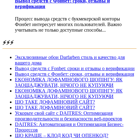
Вывод средств с Фонбет: сроки, отзывы и
верификация
Процесс вывода средств с букмекерской конторы
Фонбет интересует многих пользователей. Важно
учитывать не только доступные способы...
⚡⚡⚡
Эксклюзивные обои Darfarben стиль и качество для
вашего дома
Вывод средств с Fonbet: сроки и отзывы о верификации
Вывод средств с Фонбет: сроки, отзывы и верификация
ЕКОНОМІКА ДОФАМІНОВОГО ШОПІНГУ: ЯК
ЗАОЩАДЖУВАТИ, НІЧОГО НЕ КУПУЮЧИ
ЕКОНОМІКА ДОФАМІНОВОГО ШОПІНГУ: ЯК
ЗАОЩАДЖУВАТИ, НІЧОГО НЕ КУПУЮЧИ
ЩО ТАКЕ ДОФАМІНОВИЙ САЙТ?
ЩО ТАКЕ ДОФАМІНОВИЙ САЙТ?
Ускорьте свой сайт с DAITRES: Оптимизация
производительности и безопасности веб-проектов
DAITRES: Автоматизация и Оптимизация Бизнес-
Процессов
ЩО КРАЩЕ – КЛОД КОД ЧИ ОПЕНКОД?