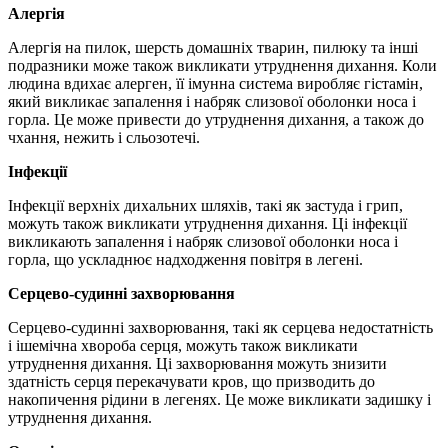
Алергія
Алергія на пилок, шерсть домашніх тварин, пилюку та інші
подразники може також викликати утруднення дихання. Коли
людина вдихає алерген, її імунна система виробляє гістамін,
який викликає запалення і набряк слизової оболонки носа і
горла. Це може привести до утруднення дихання, а також до
чхання, нежить і сльозотечі.
Інфекції
Інфекції верхніх дихальних шляхів, такі як застуда і грип,
можуть також викликати утруднення дихання. Ці інфекції
викликають запалення і набряк слизової оболонки носа і
горла, що ускладнює надходження повітря в легені.
Серцево-судинні захворювання
Серцево-судинні захворювання, такі як серцева недостатність
і ішемічна хвороба серця, можуть також викликати
утруднення дихання. Ці захворювання можуть знизити
здатність серця перекачувати кров, що призводить до
накопичення рідини в легенях. Це може викликати задишку і
утруднення дихання.