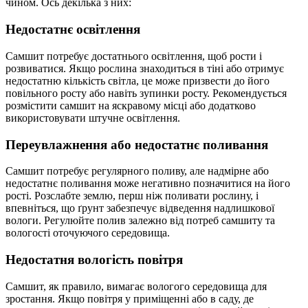
чином. Ось декілька з них:
Недостатнє освітлення
Самшит потребує достатнього освітлення, щоб рости і
розвиватися. Якщо рослина знаходиться в тіні або отримує
недостатню кількість світла, це може призвести до його
повільного росту або навіть зупинки росту. Рекомендується
розмістити самшит на яскравому місці або додатково
використовувати штучне освітлення.
Переувлажнення або недостатнє поливання
Самшит потребує регулярного поливу, але надмірне або
недостатнє поливання може негативно позначитися на його
рості. Розслабте землю, перш ніж поливати рослину, і
впевніться, що ґрунт забезпечує відведення надлишкової
вологи. Регулюйте полив залежно від потреб самшиту та
вологості оточуючого середовища.
Недостатня вологість повітря
Самшит, як правило, вимагає вологого середовища для
зростання. Якщо повітря у приміщенні або в саду, де