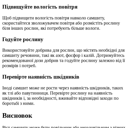
Підвищуйте вологість повітря
Щоб підвищити вологість повітря навколо самшиту,
скористайтеся зволожувачем повітря або розмістіть рослину
біля інших рослин, які потребують більше вологи.
Годуйте рослину
Використовуйте добрива для рослин, що містять необхідні для
самшиту речовини, такі як азот, фосфор і калій. Дотримуйтесь
рекомендованої дози добрив та годуйте рослину залежно від її
розмірів і потреб.
Перевірте наявність шкідників
Іноді самшит може не рости через наявність шкідників, таких
як тлі або павутинниця. Перевірте рослину на наявність
шкідників і, за необхідності, вживайте відповідні заходи по
боротьбі з ними.
Висновок
Ріст самшиту може бути повільним або незадовільним з різних