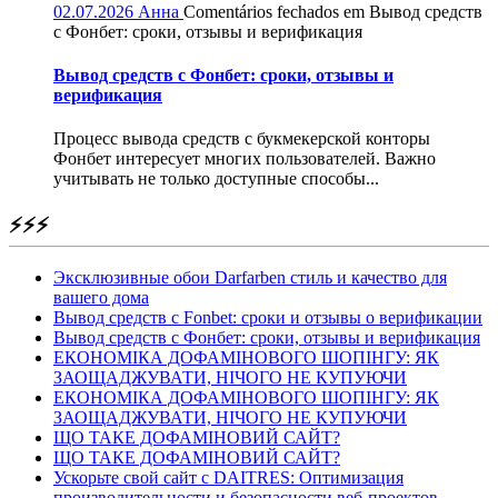
02.07.2026
Анна
Comentários fechados
em Вывод средств
с Фонбет: сроки, отзывы и верификация
Вывод средств с Фонбет: сроки, отзывы и
верификация
Процесс вывода средств с букмекерской конторы
Фонбет интересует многих пользователей. Важно
учитывать не только доступные способы...
⚡⚡⚡
Эксклюзивные обои Darfarben стиль и качество для
вашего дома
Вывод средств с Fonbet: сроки и отзывы о верификации
Вывод средств с Фонбет: сроки, отзывы и верификация
ЕКОНОМІКА ДОФАМІНОВОГО ШОПІНГУ: ЯК
ЗАОЩАДЖУВАТИ, НІЧОГО НЕ КУПУЮЧИ
ЕКОНОМІКА ДОФАМІНОВОГО ШОПІНГУ: ЯК
ЗАОЩАДЖУВАТИ, НІЧОГО НЕ КУПУЮЧИ
ЩО ТАКЕ ДОФАМІНОВИЙ САЙТ?
ЩО ТАКЕ ДОФАМІНОВИЙ САЙТ?
Ускорьте свой сайт с DAITRES: Оптимизация
производительности и безопасности веб-проектов