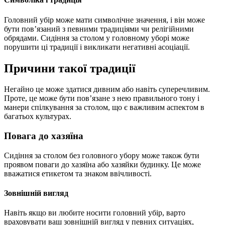
Головний убір може мати символічне значення, і він може
бути пов’язаний з певними традиціями чи релігійними
обрядами. Сидіння за столом у головному уборі може
порушити ці традиції і викликати негативні асоціації.
Причини такої традиції
Негайно це може здатися дивним або навіть суперечливим.
Проте, це може бути пов’язане з нею правильного тону і
манери спілкування за столом, що є важливим аспектом в
багатьох культурах.
Повага до хазяїна
Сидіння за столом без головного убору може також бути
проявом поваги до хазяїна або хазяйки будинку. Це може
вважатися етикетом та знаком ввічливості.
Зовнішній вигляд
Навіть якщо ви любите носити головний убір, варто
враховувати ваш зовнішній вигляд у певних ситуаціях,