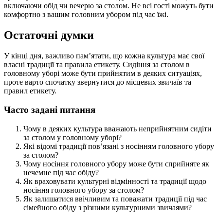
включаючи обід чи вечерю за столом. Не всі гості можуть бути
комфортно з вашим головним убором під час їжі.
Остаточні думки
У кінці дня, важливо пам’ятати, що кожна культура має свої
власні традиції та правила етикету. Сидіння за столом в
головному уборі може бути прийнятим в деяких ситуаціях,
проте варто спочатку звернутися до місцевих звичаїв та
правил етикету.
Часто задані питання
Чому в деяких культура вважають неприйнятним сидіти
за столом у головному уборі?
Які відомі традиції пов’язані з носінням головного убору
за столом?
Чому носіння головного убору може бути сприйняте як
нечемне під час обіду?
Як враховувати культурні відмінності та традиції щодо
носіння головного убору за столом?
Як залишатися ввічливим та поважати традиції під час
сімейного обіду з різними культурними звичаями?