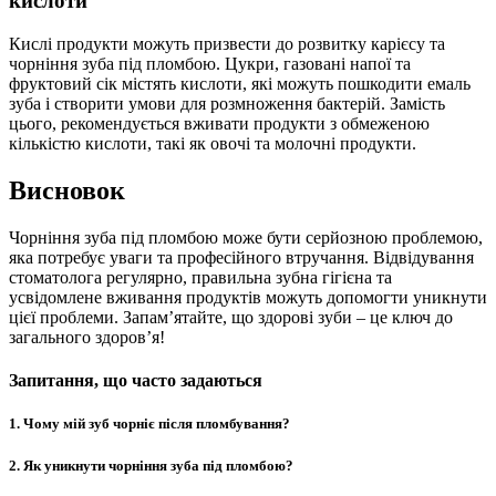
кислоти
Кислі продукти можуть призвести до розвитку карієсу та
чорніння зуба під пломбою. Цукри, газовані напої та
фруктовий сік містять кислоти, які можуть пошкодити емаль
зуба і створити умови для розмноження бактерій. Замість
цього, рекомендується вживати продукти з обмеженою
кількістю кислоти, такі як овочі та молочні продукти.
Висновок
Чорніння зуба під пломбою може бути серйозною проблемою,
яка потребує уваги та професійного втручання. Відвідування
стоматолога регулярно, правильна зубна гігієна та
усвідомлене вживання продуктів можуть допомогти уникнути
цієї проблеми. Запам’ятайте, що здорові зуби – це ключ до
загального здоров’я!
Запитання, що часто задаються
1. Чому мій зуб чорніє після пломбування?
2. Як уникнути чорніння зуба під пломбою?