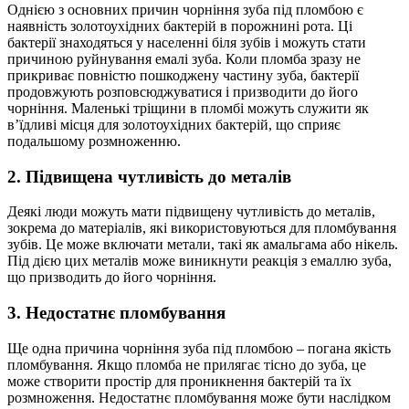
Однією з основних причин чорніння зуба під пломбою є
наявність золотоухідних бактерій в порожнині рота. Ці
бактерії знаходяться у населенні біля зубів і можуть стати
причиною руйнування емалі зуба. Коли пломба зразу не
прикриває повністю пошкоджену частину зуба, бактерії
продовжують розповсюджуватися і призводити до його
чорніння. Маленькі тріщини в пломбі можуть служити як
в’їдливі місця для золотоухідних бактерій, що сприяє
подальшому розмноженню.
2. Підвищена чутливість до металів
Деякі люди можуть мати підвищену чутливість до металів,
зокрема до матеріалів, які використовуються для пломбування
зубів. Це може включати метали, такі як амальгама або нікель.
Під дією цих металів може виникнути реакція з емаллю зуба,
що призводить до його чорніння.
3. Недостатнє пломбування
Ще одна причина чорніння зуба під пломбою – погана якість
пломбування. Якщо пломба не прилягає тісно до зуба, це
може створити простір для проникнення бактерій та їх
розмноження. Недостатнє пломбування може бути наслідком