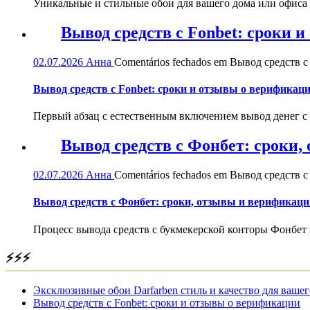
Уникальные и стильные обои для вашего дома или офиса — 
Вывод средств с Fonbet: сроки 
02.07.2026
Анна
Comentários fechados
em Вывод средств с 
Вывод средств с Fonbet: сроки и отзывы о верификац
Первый абзац с естественным включением вывод денег с
Вывод средств с Фонбет: сроки
02.07.2026
Анна
Comentários fechados
em Вывод средств с
Вывод средств с Фонбет: сроки, отзывы и верификаци
Процесс вывода средств с букмекерской конторы Фонбет 
⚡⚡⚡
Эксклюзивные обои Darfarben стиль и качество для вашег
Вывод средств с Fonbet: сроки и отзывы о верификации