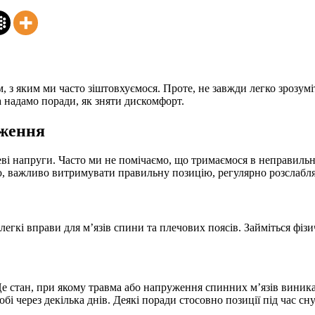
, з яким ми часто зіштовхуємося. Проте, не завжди легко зрозумі
а надамо поради, як зняти дискомфорт.
аження
еві напруги. Часто ми не помічаємо, що тримаємося в неправиль
, важливо витримувати правильну позицію, регулярно розслабля
ть легкі вправи для м’язів спини та плечових поясів. Займіться ф
е стан, при якому травма або напруження спинних м’язів виникає 
обі через декілька днів. Деякі поради стосовно позиції під час 