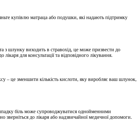
ляньте купівлю матраца або подушки, які надають підтримку
та з шлунку виходить в стравохід, це може призвести до
о лікаря для консультації та відповідного лікування.
ксу – це зменшити кількість кислоти, яку виробляє ваш шлунок,
у випадку біль може супроводжуватися однойменними
но зверніться до лікаря або надзвичайної медичної допомоги.