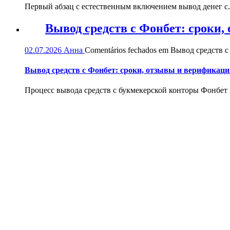
Первый абзац с естественным включением вывод денег с.
Вывод средств с Фонбет: сроки
02.07.2026
Анна
Comentários fechados
em Вывод средств с
Вывод средств с Фонбет: сроки, отзывы и верификаци
Процесс вывода средств с букмекерской конторы Фонбет и