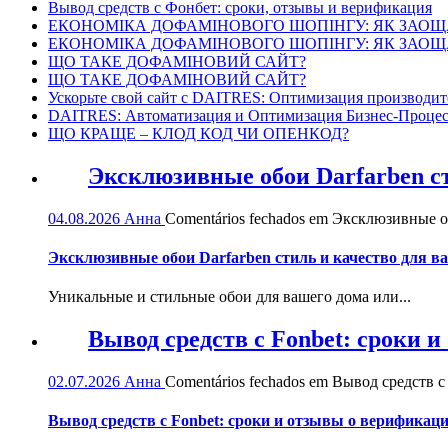
Вывод средств с Фонбет: сроки, отзывы и верификация
ЕКОНОМІКА ДОФАМІНОВОГО ШОПІНГУ: ЯК ЗАОЩ
ЕКОНОМІКА ДОФАМІНОВОГО ШОПІНГУ: ЯК ЗАОЩ
ЩО ТАКЕ ДОФАМІНОВИЙ САЙТ?
ЩО ТАКЕ ДОФАМІНОВИЙ САЙТ?
Ускорьте свой сайт с DAITRES: Оптимизация производит
DAITRES: Автоматизация и Оптимизация Бизнес-Процес
ЩО КРАЩЕ – КЛОД КОД ЧИ ОПЕНКОД?
Эксклюзивные обои Darfarben ст
04.08.2026
Анна
Comentários fechados
em Эксклюзивные обо
Эксклюзивные обои Darfarben стиль и качество для в
Уникальные и стильные обои для вашего дома или...
Вывод средств с Fonbet: сроки 
02.07.2026
Анна
Comentários fechados
em Вывод средств с 
Вывод средств с Fonbet: сроки и отзывы о верификац