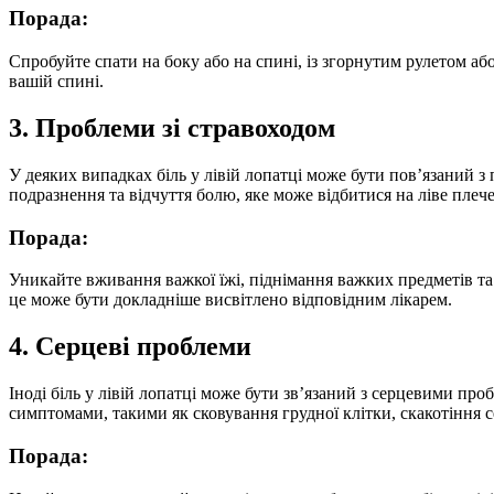
Порада:
Спробуйте спати на боку або на спині, із згорнутим рулетом а
вашій спині.
3. Проблеми зі стравоходом
У деяких випадках біль у лівій лопатці може бути пов’язаний 
подразнення та відчуття болю, яке може відбитися на ліве плече
Порада:
Уникайте вживання важкої їжі, піднімання важких предметів та
це може бути докладніше висвітлено відповідним лікарем.
4. Серцеві проблеми
Іноді біль у лівій лопатці може бути зв’язаний з серцевими п
симптомами, такими як сковування грудної клітки, скакотіння 
Порада: