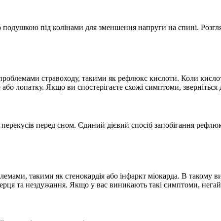
бо подушкою під колінами для зменшення напруги на спині. Розг
з проблемами стравоходу, такими як рефлюкс кислоти. Коли кисло
 або лопатку. Якщо ви спостерігаєте схожі симптоми, зверніться д
 перекусів перед сном. Єдиний дієвий спосіб запобігання рефлю
роблемами, такими як стенокардія або інфаркт міокарда. В таком
серця та нездужання. Якщо у вас виникають такі симптоми, негай