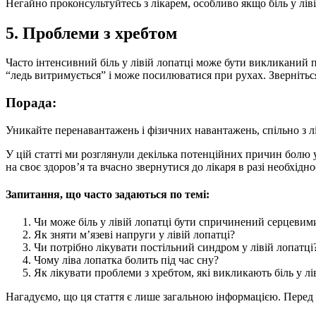
Негайно проконсультуйтесь з лікарем, особливо якщо біль у лі
5. Проблеми з хребтом
Часто інтенсивний біль у лівій лопатці може бути викликаний 
“ледь витримується” і може посилюватися при рухах. Зверніться
Порада:
Уникайте перенавантажень і фізичних навантажень, спільно з лік
У цій статті ми розглянули декілька потенційних причин болю у
на своє здоров’я та вчасно звернутися до лікаря в разі необхідно
Запитання, що часто задаються по темі:
Чи може біль у лівій лопатці бути спричинений серцеви
Як зняти м’язеві напруги у лівій лопатці?
Чи потрібно лікувати постільний синдром у лівій лопатці
Чому ліва лопатка болить під час сну?
Як лікувати проблеми з хребтом, які викликають біль у лі
Нагадуємо, що ця стаття є лише загальною інформацією. Перед п