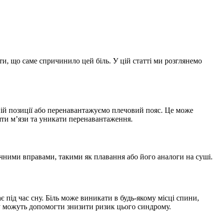
ти, що саме спричинило цей біль. У цій статті ми розглянемо
ній позиції або перенавантажуємо плечовий пояс. Це може
ти м’язи та уникати перенавантаження.
ізичними вправами, такими як плавання або його аналоги на суші.
під час сну. Біль може виникати в будь-якому місці спини,
сну можуть допомогти знизити ризик цього синдрому.