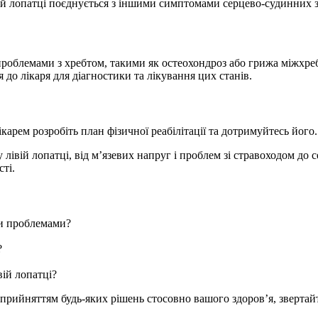
вій лопатці поєднується з іншими симптомами серцево-судинних 
проблемами з хребтом, такими як остеохондроз або грижа міжхреб
 до лікаря для діагностики та лікування цих станів.
арем розробіть план фізичної реабілітації та дотримуйтесь його.
 лівій лопатці, від м’язевих напруг і проблем зі стравоходом до
сті.
ми проблемами?
?
вій лопатці?
рийняттям будь-яких рішень стосовно вашого здоров’я, звертайтес