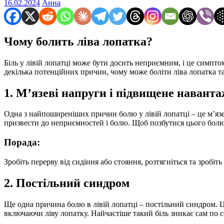
16.02.2024
Анна
Чому болить ліва лопатка?
Біль у лівій лопатці може бути досить неприємним, і це симптом
декілька потенційних причин, чому може боліти ліва лопатка т
1. М’язеві напруги і підвищене навант
Одна з найпоширеніших причин болю у лівій лопатці – це м’яз
призвести до неприємностей і болю. Щоб позбутися цього болю
Порада:
Зробіть перерву від сидіння або стояння, розтягніться та зробі
2. Постільний синдром
Ще одна причина болю в лівій лопатці – постільний синдром. Ц
включаючи ліву лопатку. Найчастіше такий біль зникає сам по с