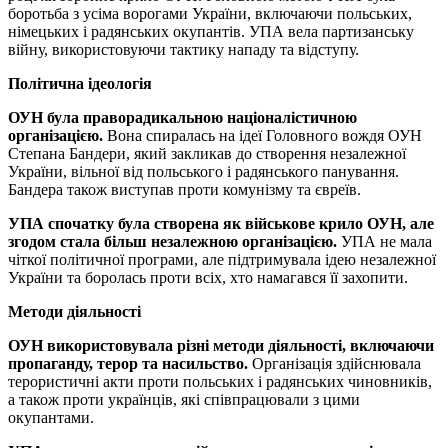
боротьба з усіма ворогами України, включаючи польських,
німецьких і радянських окупантів. УПА вела партизанську
війну, використовуючи тактику нападу та відступу.
Політична ідеологія
ОУН була праворадикальною націоналістичною
організацією.
Вона спиралась на ідеї Головного вождя ОУН
Степана Бандери, який закликав до створення незалежної
України, вільної від польського і радянського панування.
Бандера також виступав проти комунізму та євреїв.
УПА спочатку була створена як військове крило ОУН, але
згодом стала більш незалежною організацією.
УПА не мала
чіткої політичної програми, але підтримувала ідею незалежної
України та боролась проти всіх, хто намагався її захопити.
Методи діяльності
ОУН використовувала різні методи діяльності, включаючи
пропаганду, терор та насильство.
Організація здійснювала
терористичні акти проти польських і радянських чиновників,
а також проти українців, які співпрацювали з цими
окупантами.