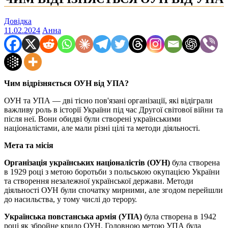
Довідка
11.02.2024
Анна
Чим відрізняється ОУН від УПА?
ОУН та УПА — дві тісно пов'язані організації, які відіграли
важливу роль в історії України під час Другої світової війни та
після неї. Вони обидві були створені українськими
націоналістами, але мали різні цілі та методи діяльності.
Мета та місія
Організація українських націоналістів (ОУН)
була створена
в 1929 році з метою боротьби з польською окупацією України
та створення незалежної української держави. Методи
діяльності ОУН були спочатку мирними, але згодом перейшли
до насильства, у тому числі до терору.
Українська повстанська армія (УПА)
була створена в 1942
році як збройне крило ОУН. Головною метою УПА була