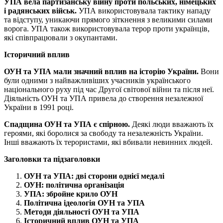
УПА вела партизанську війну проти польських, німецьких
і радянських військ.
УПА використовувала тактику нападу
та відступу, уникаючи прямого зіткнення з великими силами
ворога. УПА також використовувала терор проти українців,
які співпрацювали з окупантами.
Історичний вплив
ОУН та УПА мали значний вплив на історію України.
Вони
були одними з найважливіших учасників українського
національного руху під час Другої світової війни та після неї.
Діяльність ОУН та УПА привела до створення незалежної
України в 1991 році.
Спадщина ОУН та УПА є спірною.
Деякі люди вважають їх
героями, які боролися за свободу та незалежність України.
Інші вважають їх терористами, які вбивали невинних людей.
Заголовки та підзаголовки
ОУН та УПА: дві сторони однієї медалі
ОУН: політична організація
УПА: збройне крило ОУН
Політична ідеологія ОУН та УПА
Методи діяльності ОУН та УПА
Історичний вплив ОУН та УПА