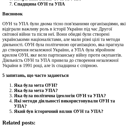
Спадщина ОУН та УПА
Висновок
ОУН та УПА були двома тісно пов'язаними організаціями, які
відіграли важливу роль в історії України під час Другої
світової війни та після неї. Вони обидві були створені
українськими націоналістами, але мали різні цілі та методи
діяльності. ОУН була політичною організацією, яка прагнула
до створення незалежної України, а УПА була збройним
крилом ОУН, яке вело партизанську війну проти окупантів.
Діяльність ОУН та УПА привела до створення незалежної
України в 1991 році, але їх спадщина є спірною.
5 запитань, що часто задаються
Яка була мета ОУН?
Яка була мета УПА?
Яка була політична ідеологія ОУН та УПА?
Які методи діяльності використовували ОУН та
УПА?
Який був історичний вплив ОУН та УПА?
Related posts: