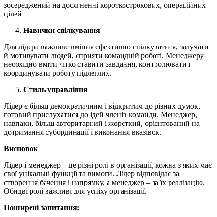
зосереджений на досягненні короткострокових, операційних
цілей.
Навички спілкування
Для лідера важливе вміння ефективно спілкуватися, залучати
й мотивувати людей, сприяти командній роботі. Менеджеру
необхідно вміти чітко ставити завдання, контролювати і
координувати роботу підлеглих.
Стиль управління
Лідер є більш демократичним і відкритим до різних думок,
готовий прислухатися до ідей членів команди. Менеджер,
навпаки, більш авторитарний і жорсткий, орієнтований на
дотримання субординації і виконання вказівок.
Висновок
Лідер і менеджер – це різні ролі в організації, кожна з яких має
свої унікальні функції та вимоги. Лідер відповідає за
створення бачення і напрямку, а менеджер – за їх реалізацію.
Обидві ролі важливі для успіху організації.
Поширені запитання: