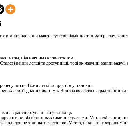
і
 кімнат, але вони мають суттєві відмінності в матеріалах, конст
 пластиком, підсиленим скловолокном.
 Сталеві ванни легші та доступніші, тоді як чавунні ванни важчі, 
цесу лиття. Вони легкі та прості в установці.
рених або з’єднаних болтами. Вони мають більш традиційний диз
шими в транспортуванні та установці.
подряпати чи відколоти важкими предметами. Металеві ванни, особ
яє воді довше залишатися теплою. Метал, навпаки, є хорошим пр