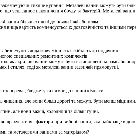
забезпечуючи тихіше купання. Металеві ванни можуть бути біль
, що ускладнює накопичення бруду та бактерій. Металеві ванни,
ві ванни більш схильні до появи іржі або плям.
хня вища вартість компенсується їх довговічністю та іншими пер
забезпечують додаткову міцність і стійкість до подряпин.
могою спеціальних ремонтних комплектів.
тоді як акрилові ванни можуть бути встановлені на рамі або опор
х і стилях, тоді як металеві ванни зазвичай прямокутні.
тих переваг, бюджету та вимог до ванної кімнати.
ть чищення, але вони більш дорогі та можуть бути менш міцними
япин, але вони важчі, холодніші та більш гучні.
во врахувати всі фактори при виборі ванни, яка найкраще відпо
ими та металевими ваннами за матеріалом?