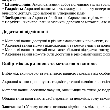
*
Шумоізоляція:
Акрилові ванни добре поглинають шум води, 
*
Гладкість:
Акрилові ванни мають гладку, непористу поверхню
більшого догляду, щоб запобігти утворенню плям.
*
Знебарвлення:
Акрил стійкий до знебарвлення, тоді як метале
*
Вартість:
Акрилові ванни зазвичай дорожчі за металеві, але ї
Додаткові відмінності
* Металеві ванни доступні в різних емальованих покриттях, які 
* Акрилові ванни можна відновлювати та ремонтувати за допо
* Металеві ванни зазвичай вимагають більшої підтримки знизу, 
* Акрилові ванни можуть бути доступні в різноманітніших форма
Вибір між акриловою та металевою ванною
Вибір між акриловою та металевою ванною залежить від особис
Акрилові ванни пропонують гладкість, теплоізоляцію та легкіс
Металеві ванни, особливо чавунні, більш міцні та стійкі до подр
Обидва типи ванн мають свої переваги та недоліки, тому важли
Запитання 1:
У чому полягає основна відмінність між акрилов