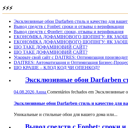
⚡⚡⚡
Эксклюзивные обои Darfarben стиль и качество для вашег
Вывод средств с Fonbet: сроки и отзывы о верификации
Вывод средств с Фонбет: сроки, отзывы и верификация
ЕКОНОМІКА ДОФАМІНОВОГО ШОПІНГУ: ЯК ЗАОЩ
ЕКОНОМІКА ДОФАМІНОВОГО ШОПІНГУ: ЯК ЗАОЩ
ЩО ТАКЕ ДОФАМІНОВИЙ САЙТ?
ЩО ТАКЕ ДОФАМІНОВИЙ САЙТ?
Ускорьте свой сайт с DAITRES: Оптимизация производит
DAITRES: Автоматизация и Оптимизация Бизнес-Процес
ЩО КРАЩЕ – КЛОД КОД ЧИ ОПЕНКОД?
Эксклюзивные обои Darfarben ст
04.08.2026
Анна
Comentários fechados
em Эксклюзивные обо
Эксклюзивные обои Darfarben стиль и качество для в
Уникальные и стильные обои для вашего дома или...
Вывод средств с Fonbet: сроки 