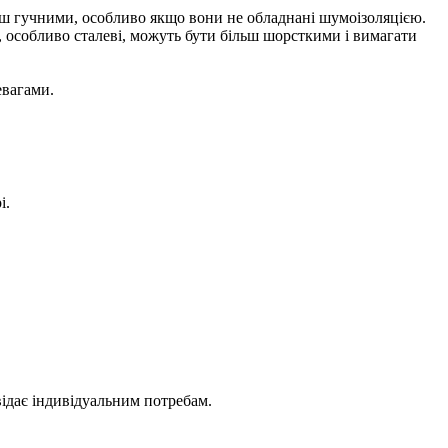
ш гучними, особливо якщо вони не обладнані шумоізоляцією.
 особливо сталеві, можуть бути більш шорсткими і вимагати
евагами.
і.
.
відає індивідуальним потребам.