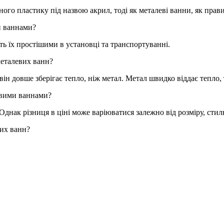
го пластику під назвою акрил, тоді як металеві ванни, як правил
и ваннами?
ть їх простішими в установці та транспортуванні.
металевих ванн?
він довше зберігає тепло, ніж метал. Метал швидко віддає тепло
евими ваннами?
Однак різниця в ціні може варіюватися залежно від розміру, сти
вих ванн?