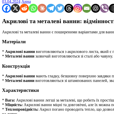
03.04.2024
Анна
Акрилові та металеві ванни: відмінност
Акрилові та металеві ванни є поширеними варіантами для ванних
Матеріали
*
Акрилові ванни
виготовляються з акрилового листа, який є
*
Металеві ванни
зазвичай виготовляються зі сталі або чавуну.
Конструкція
*
Акрилові ванни
мають гладку, безшовну поверхню завдяки про
*
Металеві ванни
виготовляються зі штампованих панелей, зва
Характеристики
*
Вага:
Акрилові ванни легші за металеві, що робить їх прості
*
Міцність:
Акрилові ванни міцні та довговічні, але їх можна 
*
Теплопровідність:
Акрил погано проводить тепло, що дозвол
на дотик.