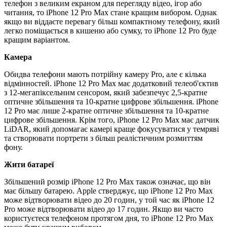
телефон з великим екраном для перегляду відео, ігор або
читання, то iPhone 12 Pro Max стане кращим вибором. Однак
якщо ви віддаєте перевагу більш компактному телефону, який
легко поміщається в кишеню або сумку, то iPhone 12 Pro буде
кращим варіантом.
Камера
Обидва телефони мають потрійну камеру Pro, але є кілька
відмінностей. iPhone 12 Pro Max має додатковий телеоб'єктив
з 12-мегапіксельним сенсором, який забезпечує 2,5-кратне
оптичне збільшення та 10-кратне цифрове збільшення. iPhone
12 Pro має лише 2-кратне оптичне збільшення та 10-кратне
цифрове збільшення. Крім того, iPhone 12 Pro Max має датчик
LiDAR, який допомагає камері краще фокусуватися у темряві
та створювати портрети з більш реалістичним розмиттям
фону.
Жити батареї
Збільшений розмір iPhone 12 Pro Max також означає, що він
має більшу батарею. Apple стверджує, що iPhone 12 Pro Max
може відтворювати відео до 20 годин, у той час як iPhone 12
Pro може відтворювати відео до 17 годин. Якщо ви часто
користуєтеся телефоном протягом дня, то iPhone 12 Pro Max