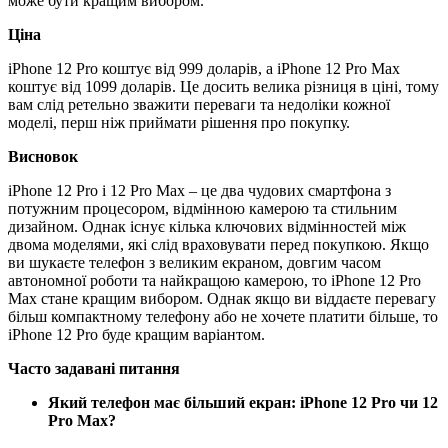
може бути кращим вибором.
Ціна
iPhone 12 Pro коштує від 999 доларів, а iPhone 12 Pro Max
коштує від 1099 доларів. Це досить велика різниця в ціні, тому
вам слід ретельно зважити переваги та недоліки кожної
моделі, перш ніж приймати рішення про покупку.
Висновок
iPhone 12 Pro і 12 Pro Max – це два чудових смартфона з
потужним процесором, відмінною камерою та стильним
дизайном. Однак існує кілька ключових відмінностей між
двома моделями, які слід враховувати перед покупкою. Якщо
ви шукаєте телефон з великим екраном, довгим часом
автономної роботи та найкращою камерою, то iPhone 12 Pro
Max стане кращим вибором. Однак якщо ви віддаєте перевагу
більш компактному телефону або не хочете платити більше, то
iPhone 12 Pro буде кращим варіантом.
Часто задавані питання
Який телефон має більший екран: iPhone 12 Pro чи 12
Pro Max?