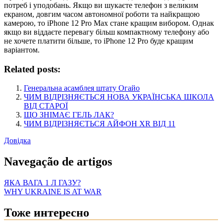
потреб і уподобань. Якщо ви шукаєте телефон з великим
екраном, довгим часом автономної роботи та найкращою
камерою, то iPhone 12 Pro Max стане кращим вибором. Однак
якщо ви віддаєте перевагу більш компактному телефону або
не хочете платити більше, то iPhone 12 Pro буде кращим
варіантом.
Related posts:
Генеральна асамблея штату Огайо
ЧИМ ВІДРІЗНЯЄТЬСЯ НОВА УКРАЇНСЬКА ШКОЛА
ВІД СТАРОЇ
ЩО ЗНІМАЄ ГЕЛЬ ЛАК?
ЧИМ ВІДРІЗНЯЄТЬСЯ АЙФОН XR ВІД 11
Довідка
Navegação de artigos
ЯКА ВАГА 1 Л ГАЗУ?
WHY UKRAINE IS AT WAR
Тоже интересно