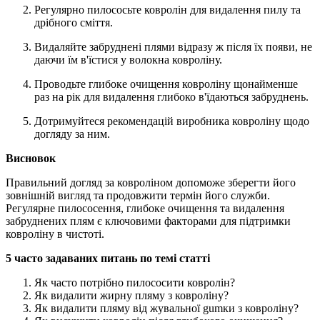
Регулярно пилососьте ковролін для видалення пилу та
дрібного сміття.
Видаляйте забруднені плями відразу ж після їх появи, не
даючи їм в'їстися у волокна ковроліну.
Проводьте глибоке очищення ковроліну щонайменше
раз на рік для видалення глибоко в'їдаються забруднень.
Дотримуйтеся рекомендацій виробника ковроліну щодо
догляду за ним.
Висновок
Правильний догляд за ковроліном допоможе зберегти його
зовнішній вигляд та продовжити термін його служби.
Регулярне пилососення, глибоке очищення та видалення
забруднених плям є ключовими факторами для підтримки
ковроліну в чистоті.
5 часто задаваних питань по темі статті
Як часто потрібно пилососити ковролін?
Як видалити жирну пляму з ковроліну?
Як видалити пляму від жувальної gumки з ковроліну?