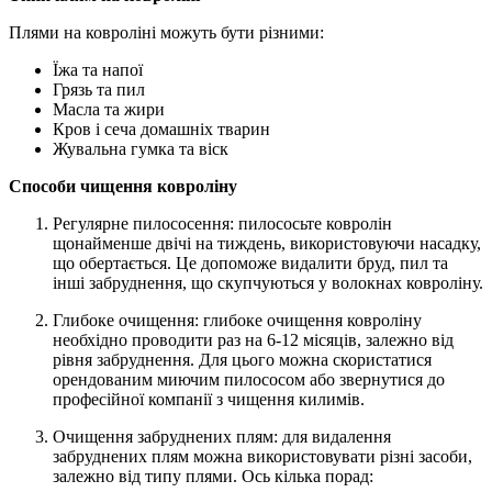
Плями на ковроліні можуть бути різними:
Їжа та напої
Грязь та пил
Масла та жири
Кров і сеча домашніх тварин
Жувальна гумка та віск
Способи чищення ковроліну
Регулярне пилососення: пилососьте ковролін
щонайменше двічі на тиждень, використовуючи насадку,
що обертається. Це допоможе видалити бруд, пил та
інші забруднення, що скупчуються у волокнах ковроліну.
Глибоке очищення: глибоке очищення ковроліну
необхідно проводити раз на 6-12 місяців, залежно від
рівня забруднення. Для цього можна скористатися
орендованим миючим пилососом або звернутися до
професійної компанії з чищення килимів.
Очищення забруднених плям: для видалення
забруднених плям можна використовувати різні засоби,
залежно від типу плями. Ось кілька порад: