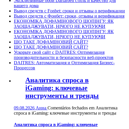
Эксклюзивные обои Darfarben стиль и качество для
вашего дома
Вывод средств с Fonbet: сроки и отзывы о верификации
Вывод средств с Фонбет: сроки, отзывы и верификация
ЕКОНОМІКА ДОФАМІНОВОГО ШОПІНГУ: ЯК
ЗАОЩАДЖУВАТИ, НІЧОГО НЕ КУПУЮЧИ
ЕКОНОМІКА ДОФАМІНОВОГО ШОПІНГУ: ЯК
ЗАОЩАДЖУВАТИ, НІЧОГО НЕ КУПУЮЧИ
ЩО ТАКЕ ДОФАМІНОВИЙ САЙТ?
ЩО ТАКЕ ДОФАМІНОВИЙ САЙТ?
Ускорьте свой сайт с DAITRES: Оптимизация
производительности и безопасности веб-проектов
DAITRES: Автоматизация и Оптимизация Бизнес-
Процессов
Аналитика спроса в
iGaming: ключевые
инструменты и тренды
09.08.2026
Анна
Comentários fechados
em Аналитика
спроса в iGaming: ключевые инструменты и тренды
Аналитика спроса в iGaming: ключевые