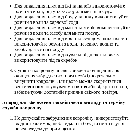
Для видалення плям від їжі та напоїв використовуйте
розчин з води, оцту та засобу для миття посуду.
Для видалення плям від бруду та пилу використовуйте
розчин з води та харчової соди.
Для видалення плям від масел та жирів використовуйте
розчин з води та засобу для миття посуду.
Для видалення плям від крові та сечі домашніх тварин
використовуйте розчин з води, перекису водню та
засобу для миття посуду.
Для видалення плям від жувальної gumки та воску
використовуйте лід та скребок.
Сушіння ковроліну: після глибокого очищення або
очищення забруднених плям необхідно ретельно
висушити ковролін. Для цього можна скористатися
вентилятором, осушувачем повітря або відкрити вікна,
забезпечуючи достатній приплив свіжого повітря.
5 порад для збереження зовнішнього вигляду та терміну
служби ковроліну
Не допускайте забруднення ковроліну: використовуйте
вхідний килимок, щоб видалити бруд та пил з взуття
перед входом до приміщення.