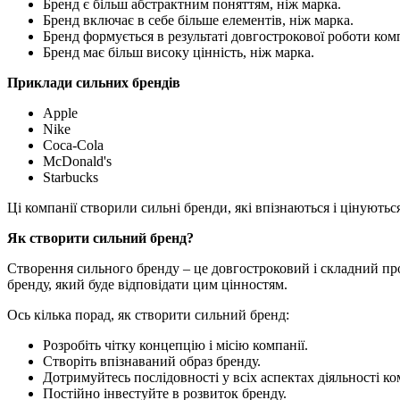
Бренд є більш абстрактним поняттям, ніж марка.
Бренд включає в себе більше елементів, ніж марка.
Бренд формується в результаті довгострокової роботи комп
Бренд має більш високу цінність, ніж марка.
Приклади сильних брендів
Apple
Nike
Coca-Cola
McDonald's
Starbucks
Ці компанії створили сильні бренди, які впізнаються і цінуютьс
Як створити сильний бренд?
Створення сильного бренду – це довгостроковий і складний проце
бренду, який буде відповідати цим цінностям.
Ось кілька порад, як створити сильний бренд:
Розробіть чітку концепцію і місію компанії.
Створіть впізнаваний образ бренду.
Дотримуйтесь послідовності у всіх аспектах діяльності ко
Постійно інвестуйте в розвиток бренду.