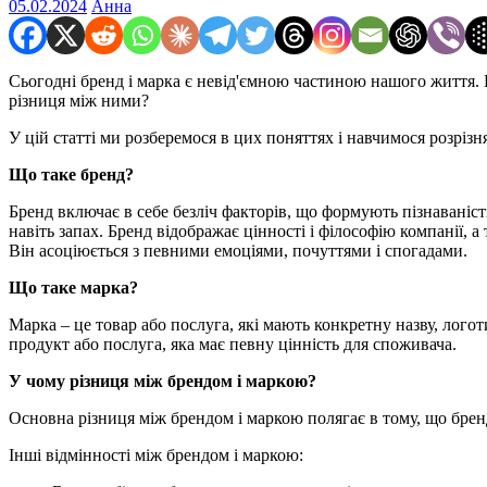
05.02.2024
Анна
Сьогодні бренд і марка є невід'ємною частиною нашого життя. В
різниця між ними?
У цій статті ми розберемося в цих поняттях і навчимося розрізня
Що таке бренд?
Бренд включає в себе безліч факторів, що формують пізнаваніст
навіть запах. Бренд відображає цінності і філософію компанії, а
Він асоціюється з певними емоціями, почуттями і спогадами.
Що таке марка?
Марка – це товар або послуга, які мають конкретну назву, логот
продукт або послуга, яка має певну цінність для споживача.
У чому різниця між брендом і маркою?
Основна різниця між брендом і маркою полягає в тому, що бренд 
Інші відмінності між брендом і маркою: