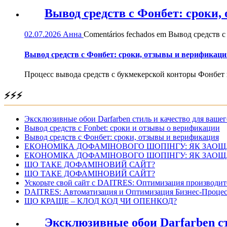
Вывод средств с Фонбет: сроки
02.07.2026
Анна
Comentários fechados
em Вывод средств с
Вывод средств с Фонбет: сроки, отзывы и верификаци
Процесс вывода средств с букмекерской конторы Фонбет 
⚡⚡⚡
Эксклюзивные обои Darfarben стиль и качество для вашег
Вывод средств с Fonbet: сроки и отзывы о верификации
Вывод средств с Фонбет: сроки, отзывы и верификация
ЕКОНОМІКА ДОФАМІНОВОГО ШОПІНГУ: ЯК ЗАОЩ
ЕКОНОМІКА ДОФАМІНОВОГО ШОПІНГУ: ЯК ЗАОЩ
ЩО ТАКЕ ДОФАМІНОВИЙ САЙТ?
ЩО ТАКЕ ДОФАМІНОВИЙ САЙТ?
Ускорьте свой сайт с DAITRES: Оптимизация производит
DAITRES: Автоматизация и Оптимизация Бизнес-Процес
ЩО КРАЩЕ – КЛОД КОД ЧИ ОПЕНКОД?
Эксклюзивные обои Darfarben ст