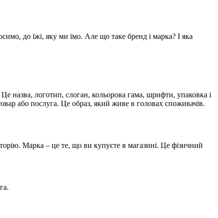
мо, до їжі, яку ми їмо. Але що таке бренд і марка? І яка
 Це назва, логотип, слоган, кольорова гама, шрифти, упаковка і
 товар або послуга. Це образ, який живе в головах споживачів.
иторію. Марка – це те, що ви купуєте в магазині. Це фізичний
га.