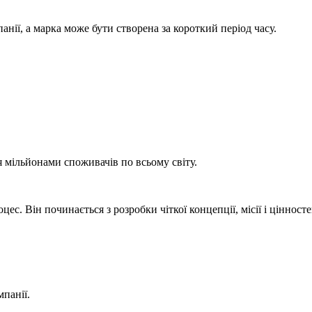
анії, а марка може бути створена за короткий період часу.
я мільйонами споживачів по всьому світу.
с. Він починається з розробки чіткої концепції, місії і цінност
мпанії.