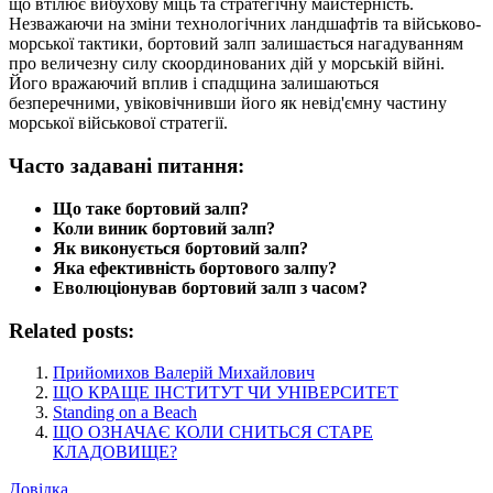
що втілює вибухову міць та стратегічну майстерність.
Незважаючи на зміни технологічних ландшафтів та військово-
морської тактики, бортовий залп залишається нагадуванням
про величезну силу скоординованих дій у морській війні.
Його вражаючий вплив і спадщина залишаються
безперечними, увіковічнивши його як невід'ємну частину
морської військової стратегії.
Часто задавані питання:
Що таке бортовий залп?
Коли виник бортовий залп?
Як виконується бортовий залп?
Яка ефективність бортового залпу?
Еволюціонував бортовий залп з часом?
Related posts:
Прийомихов Валерій Михайлович
ЩО КРАЩЕ ІНСТИТУТ ЧИ УНІВЕРСИТЕТ
Standing on a Beach
ЩО ОЗНАЧАЄ КОЛИ СНИТЬСЯ СТАРЕ
КЛАДОВИЩЕ?
Довідка