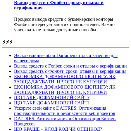
Вывод средств с Фонбет: сроки, отзывы и
верификация
Процесс вывода средств с букмекерской конторы
Фонбет интересует многих пользователей. Важно
учитывать не только доступные способы...
⚡⚡⚡
Эксклюзивные обои Darfarben стиль и качество для
вашего дома
Вывод средств с Fonbet: сроки и отзывы о верификации
Вывод средств с Фонбет: сроки, отзывы и верификация
ЕКОНОМІКА ДОФАМІНОВОГО ШОПІНГУ: ЯК
ЗАОЩАДЖУВАТИ, НІЧОГО НЕ КУПУЮЧИ
ЕКОНОМІКА ДОФАМІНОВОГО ШОПІНГУ: ЯК
ЗАОЩАДЖУВАТИ, НІЧОГО НЕ КУПУЮЧИ
ЩО ТАКЕ ДОФАМІНОВИЙ САЙТ?
ЩО ТАКЕ ДОФАМІНОВИЙ САЙТ?
Ускорьте свой сайт с DAITRES: Оптимизация
производительности и безопасности веб-проектов
DAITRES: Автоматизация и Оптимизация Бизнес-
Процессов
ЩО КРАЩЕ – КЛОД КОД ЧИ ОПЕНКОД?