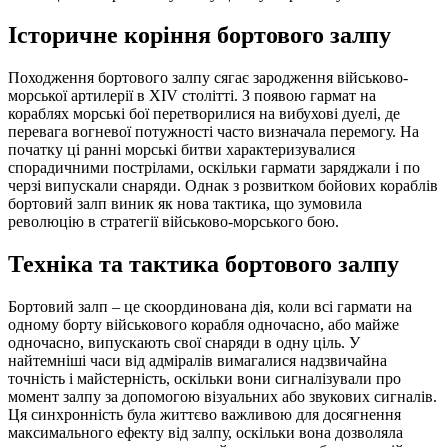
Історичне коріння бортового залпу
Походження бортового залпу сягає зародження військово-
морської артилерії в ХІV столітті. З появою гармат на
кораблях морські бої перетворилися на вибухові дуелі, де
перевага вогневої потужності часто визначала перемогу. На
початку ці ранні морські битви характеризувалися
спорадичними пострілами, оскільки гармати заряджали і по
черзі випускали снаряди. Однак з розвитком бойових кораблів
бортовий залп виник як нова тактика, що зумовила
революцію в стратегії військово-морського бою.
Техніка та тактика бортового залпу
Бортовий залп – це скоординована дія, коли всі гармати на
одному борту військового корабля одночасно, або майже
одночасно, випускають свої снаряди в одну ціль. У
найтемніші часи від адміралів вимагалися надзвичайна
точність і майстерність, оскільки вони сигналізували про
момент залпу за допомогою візуальних або звукових сигналів.
Ця синхронність була життєво важливою для досягнення
максимального ефекту від залпу, оскільки вона дозволяла