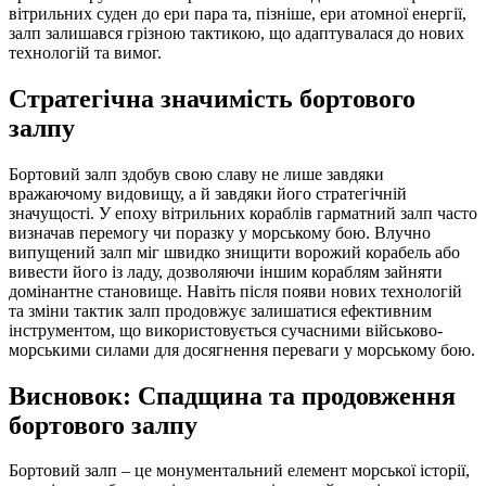
вітрильних суден до ери пара та, пізніше, ери атомної енергії,
залп залишався грізною тактикою, що адаптувалася до нових
технологій та вимог.
Стратегічна значимість бортового
залпу
Бортовий залп здобув свою славу не лише завдяки
вражаючому видовищу, а й завдяки його стратегічній
значущості. У епоху вітрильних кораблів гарматний залп часто
визначав перемогу чи поразку у морському бою. Влучно
випущений залп міг швидко знищити ворожий корабель або
вивести його із ладу, дозволяючи іншим кораблям зайняти
домінантне становище. Навіть після появи нових технологій
та зміни тактик залп продовжує залишатися ефективним
інструментом, що використовується сучасними військово-
морськими силами для досягнення переваги у морському бою.
Висновок: Спадщина та продовження
бортового залпу
Бортовий залп – це монументальний елемент морської історії,