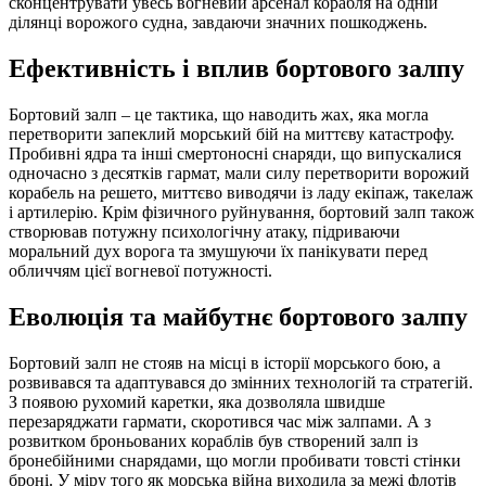
сконцентрувати увесь вогневий арсенал корабля на одній
ділянці ворожого судна, завдаючи значних пошкоджень.
Ефективність і вплив бортового залпу
Бортовий залп – це тактика, що наводить жах, яка могла
перетворити запеклий морський бій на миттєву катастрофу.
Пробивні ядра та інші смертоносні снаряди, що випускалися
одночасно з десятків гармат, мали силу перетворити ворожий
корабель на решето, миттєво виводячи із ладу екіпаж, такелаж
і артилерію. Крім фізичного руйнування, бортовий залп також
створював потужну психологічну атаку, підриваючи
моральний дух ворога та змушуючи їх панікувати перед
обличчям цієї вогневої потужності.
Еволюція та майбутнє бортового залпу
Бортовий залп не стояв на місці в історії морського бою, а
розвивався та адаптувався до змінних технологій та стратегій.
З появою рухомий каретки, яка дозволяла швидше
перезаряджати гармати, скоротився час між залпами. А з
розвитком броньованих кораблів був створений залп із
бронебійними снарядами, що могли пробивати товсті стінки
броні. У міру того як морська війна виходила за межі флотів