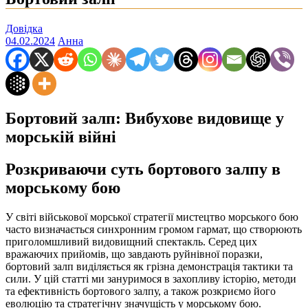
Довідка
04.02.2024
Анна
Бортовий залп: Вибухове видовище у
морській війні
Розкриваючи суть бортового залпу в
морському бою
У світі військової морської стратегії мистецтво морського бою
часто визначається синхронним громом гармат, що створюють
приголомшливий видовищний спектакль. Серед цих
вражаючих прийомів, що завдають руйнівної поразки,
бортовий залп виділяється як грізна демонстрація тактики та
сили. У цій статті ми зануримося в захопливу історію, методи
та ефективність бортового залпу, а також розкриємо його
еволюцію та стратегічну значущість у морському бою.