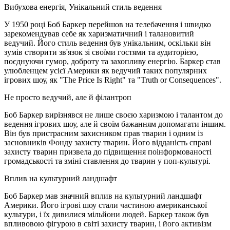
Вибухова енергія, Унікальний стиль ведення
У 1950 році Боб Баркер перейшов на телебачення і швидко
зарекомендував себе як харизматичний і талановитий
ведучий. Його стиль ведення був унікальним, оскільки він
зумів створити зв'язок зі своїми гостями та аудиторією,
поєднуючи гумор, доброту та захопливу енергію. Баркер став
улюбленцем усієї Америки як ведучий таких популярних
ігрових шоу, як "The Price Is Right" та "Truth or Consequences".
Не просто ведучий, але й філантроп
Боб Баркер вирізнявся не лише своєю харизмою і талантом до
ведення ігрових шоу, але й своїм бажанням допомагати іншим.
Він був пристрасним захисником прав тварин і одним із
засновників Фонду захисту тварин. Його відданість справі
захисту тварин призвела до підвищення поінформованості
громадськості та зміні ставлення до тварин у поп-культурі.
Вплив на культурний ландшафт
Боб Баркер мав значний вплив на культурний ландшафт
Америки. Його ігрові шоу стали частиною американської
культури, і їх дивилися мільйони людей. Баркер також був
впливовою фігурою в світі захисту тварин, і його активізм