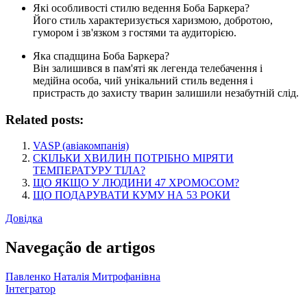
Які особливості стилю ведення Боба Баркера?
Його стиль характеризується харизмою, добротою,
гумором і зв'язком з гостями та аудиторією.
Яка спадщина Боба Баркера?
Він залишився в пам'яті як легенда телебачення і
медійна особа, чий унікальний стиль ведення і
пристрасть до захисту тварин залишили незабутній слід.
Related posts:
VASP (авіакомпанія)
СКІЛЬКИ ХВИЛИН ПОТРІБНО МІРЯТИ
ТЕМПЕРАТУРУ ТІЛА?
ЩО ЯКЩО У ЛЮДИНИ 47 ХРОМОСОМ?
ЩО ПОДАРУВАТИ КУМУ НА 53 РОКИ
Довідка
Navegação de artigos
Павленко Наталія Митрофанівна
Інтегратор