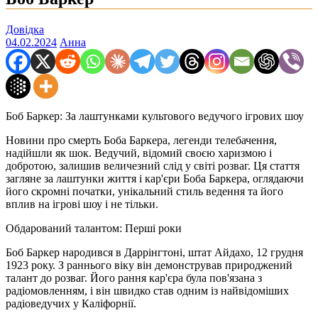
Довідка
04.02.2024
Анна
Боб Баркер: За лаштунками культового ведучого ігрових шоу
Новини про смерть Боба Баркера, легенди телебачення,
надійшли як шок. Ведучий, відомий своєю харизмою і
добротою, залишив величезний слід у світі розваг. Ця стаття
загляне за лаштунки життя і кар'єри Боба Баркера, оглядаючи
його скромні початки, унікальний стиль ведення та його
вплив на ігрові шоу і не тільки.
Обдарований талантом: Перші роки
Боб Баркер народився в Даррінгтоні, штат Айдахо, 12 грудня
1923 року. З раннього віку він демонстрував природжений
талант до розваг. Його рання кар'єра була пов'язана з
радіомовленням, і він швидко став одним із найвідоміших
радіоведучих у Каліфорнії.