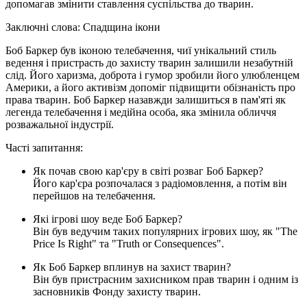
допомагав змінити ставлення суспільства до тварин.
Заключні слова: Спадщина ікони
Боб Баркер був іконою телебачення, чиї унікальний стиль
ведення і пристрасть до захисту тварин залишили незабутній
слід. Його харизма, доброта і гумор зробили його улюбленцем
Америки, а його активізм допоміг підвищити обізнаність про
права тварин. Боб Баркер назавжди залишиться в пам'яті як
легенда телебачення і медійна особа, яка змінила обличчя
розважальної індустрії.
Часті запитання:
Як почав свою кар'єру в світі розваг Боб Баркер?
Його кар'єра розпочалася з радіомовлення, а потім він
перейшов на телебачення.
Які ігрові шоу веде Боб Баркер?
Він був ведучим таких популярних ігрових шоу, як "The
Price Is Right" та "Truth or Consequences".
Як Боб Баркер вплинув на захист тварин?
Він був пристрасним захисником прав тварин і одним із
засновників Фонду захисту тварин.