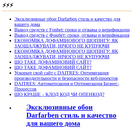
⚡⚡⚡
Эксклюзивные обои Darfarben стиль и качество для
вашего дома
Вывод средств с Fonbet: сроки и отзывы о верификации
Вывод средств с Фонбет: сроки, отзывы и верификация
ЕКОНОМІКА ДОФАМІНОВОГО ШОПІНГУ: ЯК
ЗАОЩАДЖУВАТИ, НІЧОГО НЕ КУПУЮЧИ
ЕКОНОМІКА ДОФАМІНОВОГО ШОПІНГУ: ЯК
ЗАОЩАДЖУВАТИ, НІЧОГО НЕ КУПУЮЧИ
ЩО ТАКЕ ДОФАМІНОВИЙ САЙТ?
ЩО ТАКЕ ДОФАМІНОВИЙ САЙТ?
Ускорьте свой сайт с DAITRES: Оптимизация
производительности и безопасности веб-проектов
DAITRES: Автоматизация и Оптимизация Бизнес-
Процессов
ЩО КРАЩЕ – КЛОД КОД ЧИ ОПЕНКОД?
Эксклюзивные обои
Darfarben стиль и качество
для вашего дома