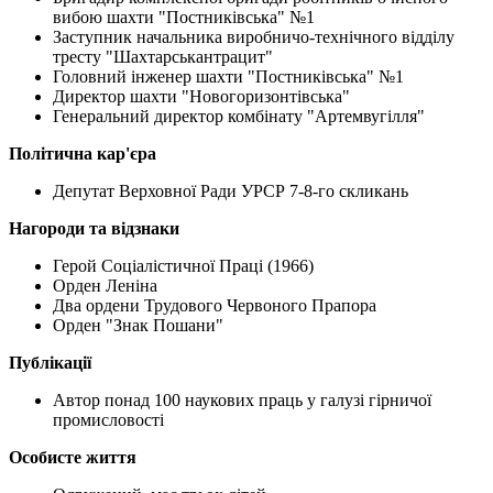
вибою шахти "Постниківська" №1
Заступник начальника виробничо-технічного відділу
тресту "Шахтарськантрацит"
Головний інженер шахти "Постниківська" №1
Директор шахти "Новогоризонтівська"
Генеральний директор комбінату "Артемвугілля"
Політична кар'єра
Депутат Верховної Ради УРСР 7-8-го скликань
Нагороди та відзнаки
Герой Соціалістичної Праці (1966)
Орден Леніна
Два ордени Трудового Червоного Прапора
Орден "Знак Пошани"
Публікації
Автор понад 100 наукових праць у галузі гірничої
промисловості
Особисте життя