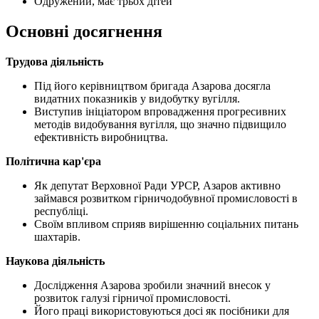
Одружений, має трьох дітей
Основні досягнення
Трудова діяльність
Під його керівництвом бригада Азарова досягла
видатних показників у видобутку вугілля.
Виступив ініціатором впровадження прогресивних
методів видобування вугілля, що значно підвищило
ефективність виробництва.
Політична кар'єра
Як депутат Верховної Ради УРСР, Азаров активно
займався розвитком гірничодобувної промисловості в
республіці.
Своїм впливом сприяв вирішенню соціальних питань
шахтарів.
Наукова діяльність
Дослідження Азарова зробили значний внесок у
розвиток галузі гірничої промисловості.
Його праці використовуються досі як посібники для