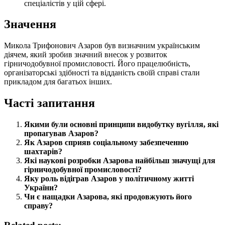
спеціалістів у цій сфері.
Значення
Микола Трифонович Азаров був визначним українським
діячем, який зробив значний внесок у розвиток
гірничодобувної промисловості. Його працелюбність,
організаторські здібності та відданість своїй справі стали
прикладом для багатьох інших.
Часті запитання
Якими були основні принципи видобутку вугілля, які
пропагував Азаров?
Як Азаров сприяв соціальному забезпеченню
шахтарів?
Які наукові розробки Азарова найбільш значущі для
гірничодобувної промисловості?
Яку роль відіграв Азаров у політичному житті
України?
Чи є нащадки Азарова, які продовжують його
справу?