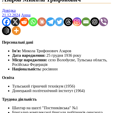
Довідка
21.12.2024
Анна
Персональні дані
Ім'я:
Микола Трифонович Азаров
Дата народження:
25 грудня 1936 року
Місце народження:
село Волобуєве, Тульська область,
Російська Федерація
Національність:
росіянин
Освіта
Тульський гірничий технікум (1956)
Донецький політехнічний інститут (1964)
Трудова діяльність
Шахтар на шахті "Постниківська" №1
Бригадир комплексної бригади робітників очисного