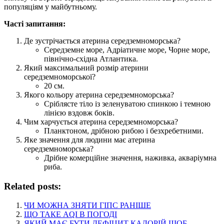
популяціям у майбутньому.
Часті запитання:
Де зустрічається атерина середземноморська?
Середземне море, Адріатичне море, Чорне море,
північно-східна Атлантика.
Який максимальний розмір атерини
середземноморської?
20 см.
Якого кольору атерина середземноморська?
Сріблясте тіло із зеленуватою спинкою і темною
лінією вздовж боків.
Чим харчується атерина середземноморська?
Планктоном, дрібною рибою і безхребетними.
Яке значення для людини має атерина
середземноморська?
Дрібне комерційне значення, наживка, акваріумна
риба.
Related posts:
ЧИ МОЖНА ЗНЯТИ ГІПС РАНІШЕ
ЩО ТАКЕ AQI В ПОГОДІ
ЯКИЙ МАЄ БУТИ ДЕФІЦИТ КАЛОРІЙ ЩОБ