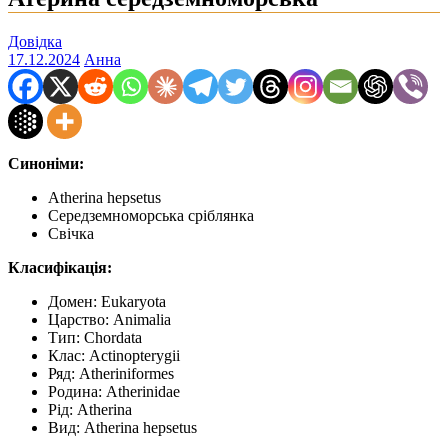
Довідка
17.12.2024
Анна
Синоніми:
Atherina hepsetus
Середземноморська сріблянка
Свічка
Класифікація:
Домен: Eukaryota
Царство: Animalia
Тип: Chordata
Клас: Actinopterygii
Ряд: Atheriniformes
Родина: Atherinidae
Рід: Atherina
Вид: Atherina hepsetus