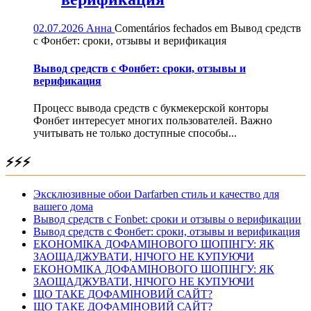
02.07.2026
Анна
Comentários fechados
em Вывод средств
с Фонбет: сроки, отзывы и верификация
Вывод средств с Фонбет: сроки, отзывы и
верификация
Процесс вывода средств с букмекерской конторы
Фонбет интересует многих пользователей. Важно
учитывать не только доступные способы...
⚡⚡⚡
Эксклюзивные обои Darfarben стиль и качество для
вашего дома
Вывод средств с Fonbet: сроки и отзывы о верификации
Вывод средств с Фонбет: сроки, отзывы и верификация
ЕКОНОМІКА ДОФАМІНОВОГО ШОПІНГУ: ЯК
ЗАОЩАДЖУВАТИ, НІЧОГО НЕ КУПУЮЧИ
ЕКОНОМІКА ДОФАМІНОВОГО ШОПІНГУ: ЯК
ЗАОЩАДЖУВАТИ, НІЧОГО НЕ КУПУЮЧИ
ЩО ТАКЕ ДОФАМІНОВИЙ САЙТ?
ЩО ТАКЕ ДОФАМІНОВИЙ САЙТ?