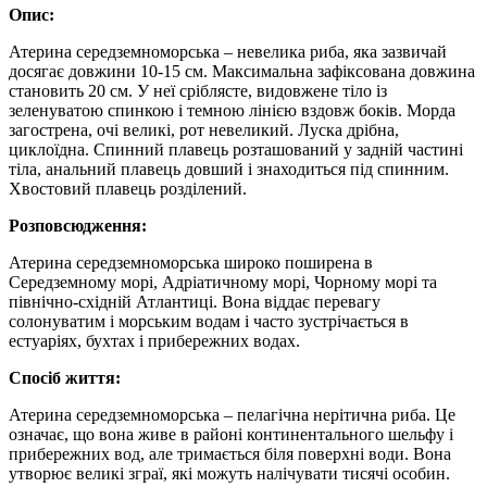
Опис:
Атерина середземноморська – невелика риба, яка зазвичай
досягає довжини 10-15 см. Максимальна зафіксована довжина
становить 20 см. У неї сріблясте, видовжене тіло із
зеленуватою спинкою і темною лінією вздовж боків. Морда
загострена, очі великі, рот невеликий. Луска дрібна,
циклоїдна. Спинний плавець розташований у задній частині
тіла, анальний плавець довший і знаходиться під спинним.
Хвостовий плавець розділений.
Розповсюдження:
Атерина середземноморська широко поширена в
Середземному морі, Адріатичному морі, Чорному морі та
північно-східній Атлантиці. Вона віддає перевагу
солонуватим і морським водам і часто зустрічається в
естуаріях, бухтах і прибережних водах.
Спосіб життя:
Атерина середземноморська – пелагічна нерітична риба. Це
означає, що вона живе в районі континентального шельфу і
прибережних вод, але тримається біля поверхні води. Вона
утворює великі зграї, які можуть налічувати тисячі особин.