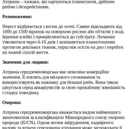
Атерини – хижаки, які харчуються планктоном, дрібною
рибою і безхребетними.
Розмноження:
Нерест відбувається з весни до осені. Самки відкладають від
1000 до 1500 ікринок на поверхню рослин або об'єктів у воді.
Ікринки клейкі і прикріплюються до субстрату. Личинки
з'являються через 6-10 днів і залишаються планктонними
протягом декількох тижнів, перш ніж осісти на дно і перейти
на хижий спосіб життя.
Значення для людини:
Атерина середземноморська має невелике комерційне
значення. Її ловлять для місцевого споживання та
використовують як наживку для більшої риби. Вона також
цінується серед акваріумістів за свою привабливу зовнішність
і стадну поведінку.
Охорона:
Атерина середземноморська вважається видом найменшого
занепокоєння за класифікацією Міжнародного союзу охорони
природи (IUCN). Однак вплив забруднення, надмірного
вилову та втрати середовища існування може загрожувати її