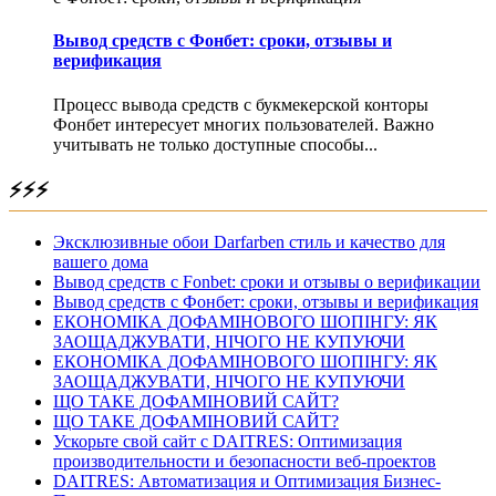
Вывод средств с Фонбет: сроки, отзывы и
верификация
Процесс вывода средств с букмекерской конторы
Фонбет интересует многих пользователей. Важно
учитывать не только доступные способы...
⚡⚡⚡
Эксклюзивные обои Darfarben стиль и качество для
вашего дома
Вывод средств с Fonbet: сроки и отзывы о верификации
Вывод средств с Фонбет: сроки, отзывы и верификация
ЕКОНОМІКА ДОФАМІНОВОГО ШОПІНГУ: ЯК
ЗАОЩАДЖУВАТИ, НІЧОГО НЕ КУПУЮЧИ
ЕКОНОМІКА ДОФАМІНОВОГО ШОПІНГУ: ЯК
ЗАОЩАДЖУВАТИ, НІЧОГО НЕ КУПУЮЧИ
ЩО ТАКЕ ДОФАМІНОВИЙ САЙТ?
ЩО ТАКЕ ДОФАМІНОВИЙ САЙТ?
Ускорьте свой сайт с DAITRES: Оптимизация
производительности и безопасности веб-проектов
DAITRES: Автоматизация и Оптимизация Бизнес-