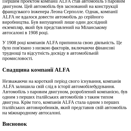
Першим проектом компанії ALFA став автомобіль з паровим
двигуном. Цей автомобіль був заснований на конструкції
французького інженера Леона Серполле. Однак, компанії
ALFA не вдалося довести автомобіль до серійного
виробництва. Був випущений лише один дослідний
екземпляр, який був представлений на Міланському
автосалоні в 1908 році.
У 1908 році компанія ALFA припинила свою діяльність. Це
було пов'язано з низкою факторів, включаючи фінансові
труднощі та відсутність досвіду в автомобільній
промисловості.
Спадщина компанії ALFA
Незважаючи на короткий період свого існування, компанія
ALFA залишила свій слід в історії автомобілебудування.
Автомобіль з паровим двигуном, розроблений компанією, був
одним з перших італійських автомобілів з таким типом
двигуна. Крім того, компанія ALFA стала одним з перших
італійських автовиробників, який представив свій автомобіль
на міжнародному автосалоні.
Висновок