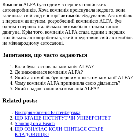
Компанія ALFA була одним з перших італійських
автовиробників. Хоча компанія проіснувала недовго, вона
залишила свій слід в історії автомобілебудування. Автомобіль
з паровим двигуном, розроблений компанією ALFA, був
одним з перших італійських автомобілів з таким типом
двигуна. Крім того, компанія ALFA стала одним з перших
італійських автовиробників, який представив свій автомобіль
на міжнародному автосалоні.
Запитання, що часто задаються
Коли була заснована компанія ALFA?
Де знаходилася компанія ALFA?
Який автомобіль був першим проектом компанії ALFA?
Чому компанія ALFA припинила свою діяльність?
Який спадок залишила компанія ALFA?
Related posts:
Вікторія Євгенія Баттенберзька
ЩО КРАЩЕ ІНСТИТУТ ЧИ УНІВЕРСИТЕТ
Standing on a Beach
ЩО ОЗНАЧАЄ КОЛИ СНИТЬСЯ СТАРЕ
КЛАДОВИЩЕ?