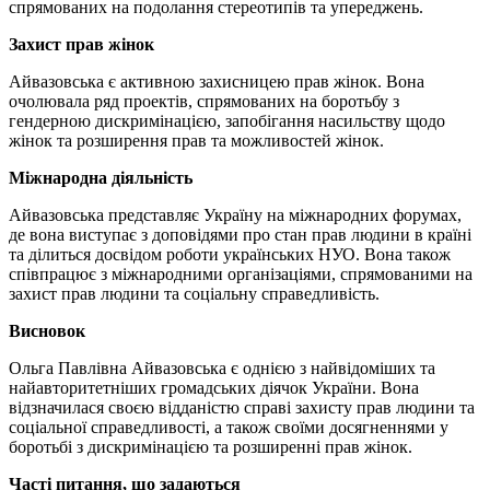
спрямованих на подолання стереотипів та упереджень.
Захист прав жінок
Айвазовська є активною захисницею прав жінок. Вона
очолювала ряд проектів, спрямованих на боротьбу з
гендерною дискримінацією, запобігання насильству щодо
жінок та розширення прав та можливостей жінок.
Міжнародна діяльність
Айвазовська представляє Україну на міжнародних форумах,
де вона виступає з доповідями про стан прав людини в країні
та ділиться досвідом роботи українських НУО. Вона також
співпрацює з міжнародними організаціями, спрямованими на
захист прав людини та соціальну справедливість.
Висновок
Ольга Павлівна Айвазовська є однією з найвідоміших та
найавторитетніших громадських діячок України. Вона
відзначилася своєю відданістю справі захисту прав людини та
соціальної справедливості, а також своїми досягненнями у
боротьбі з дискримінацією та розширенні прав жінок.
Часті питання, що задаються