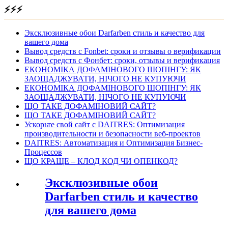
⚡⚡⚡
Эксклюзивные обои Darfarben стиль и качество для
вашего дома
Вывод средств с Fonbet: сроки и отзывы о верификации
Вывод средств с Фонбет: сроки, отзывы и верификация
ЕКОНОМІКА ДОФАМІНОВОГО ШОПІНГУ: ЯК
ЗАОЩАДЖУВАТИ, НІЧОГО НЕ КУПУЮЧИ
ЕКОНОМІКА ДОФАМІНОВОГО ШОПІНГУ: ЯК
ЗАОЩАДЖУВАТИ, НІЧОГО НЕ КУПУЮЧИ
ЩО ТАКЕ ДОФАМІНОВИЙ САЙТ?
ЩО ТАКЕ ДОФАМІНОВИЙ САЙТ?
Ускорьте свой сайт с DAITRES: Оптимизация
производительности и безопасности веб-проектов
DAITRES: Автоматизация и Оптимизация Бизнес-
Процессов
ЩО КРАЩЕ – КЛОД КОД ЧИ ОПЕНКОД?
Эксклюзивные обои
Darfarben стиль и качество
для вашего дома