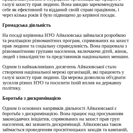
галузі захисту прав людини. Вона швидко зарекомендувала
себе як ефективний та відданий своїй справі працівник, і
через кілька років її було підвищено до керівної посади.
Громадська діяльність
На посаді керівника НУО Айвазовська займалася розробкою
та реалізацією різноманітних програм, спрямованих на захист
прав людини та соціальну справедливість. Вона працювала з
різноманітними групами населення, включаючи дітей, жінок,
людей з інвалідністю та представників національних меншин.
Одним із найважливіших досягнень Айвазовської стало
створення національної мережі організацій, які працюють у
галузі захисту прав людини. Ця мережа дозволила об'єднати
зусилля різних НУО та посилити їхній вплив на державну
політику.
Боротьба з дискримінацією
Одним із основних напрямків діяльності Айвазовської є
боротьба з дискримінацією. Вона працює над просуванням
законодавчих ініціатив, спрямованих на захист прав груп
населення, які зазнають дискримінації. Айвазовська також
займається проведенням просвітницьких заходів та кампаній,