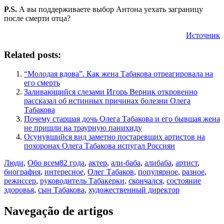
P.S.
А вы поддерживаете выбор Антона уехать заграницу
после смерти отца?
Источник
Related posts:
“Молодая вдова”. Как жена Табакова отреагировала на
его смерть
Заливающийся слезами Игорь Верник откровенно
рассказал об истинных причинах болезни Олега
Табакова
Почему старшая дочь Олега Табакова и его бывшая жена
не пришли на траурную панихиду
Осунувшийся вид заметно постаревших артистов на
похоронах Олега Табакова испугал Россиян
Люди
,
Обо всем
82 года
,
актер
,
али-баба
,
алибаба
,
артист
,
биография
,
интересное
,
Олег Табаков
,
популярное
,
разное
,
режиссер
,
руководитель Табакерки
,
скончался
,
состояние
здоровья
,
сын Табакова
,
художественный директор
Navegação de artigos