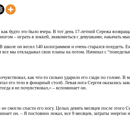
, как будто это было вчера. В тот день 17-летний Сережа возв
ногом – играть в хоккей, знакомиться с девушками, накачать м
коле он весил 140 килограммов и очень старался похудеть. Ему 
ак и все мы откладывал свои планы на потом. Начинал с “понедель
чувствовал, как что-то сильно ударило его сзади по голове. В 
ал его тело в фонарный столб. Левая нога Сергея оказалась заж
тогда я не почувствовал,» – вспоминает он.
е смогли спасти его ногу. Целых девять месяцев после этого Сер
инает он. – Я постоянно лежал, все 9 месяцев, затраты энергии 