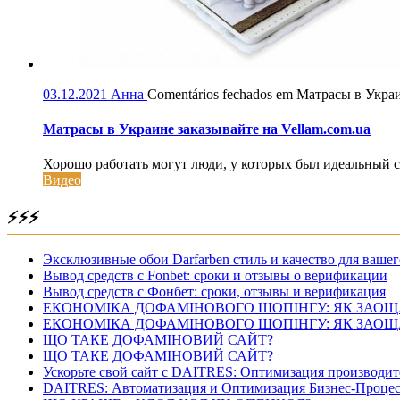
03.12.2021
Анна
Comentários fechados
em Матрасы в Украин
Матрасы в Украине заказывайте на Vellam.com.ua
Хорошо работать могут люди, у которых был идеальный с
Видео
⚡⚡⚡
Эксклюзивные обои Darfarben стиль и качество для вашег
Вывод средств с Fonbet: сроки и отзывы о верификации
Вывод средств с Фонбет: сроки, отзывы и верификация
ЕКОНОМІКА ДОФАМІНОВОГО ШОПІНГУ: ЯК ЗАОЩ
ЕКОНОМІКА ДОФАМІНОВОГО ШОПІНГУ: ЯК ЗАОЩ
ЩО ТАКЕ ДОФАМІНОВИЙ САЙТ?
ЩО ТАКЕ ДОФАМІНОВИЙ САЙТ?
Ускорьте свой сайт с DAITRES: Оптимизация производит
DAITRES: Автоматизация и Оптимизация Бизнес-Процес