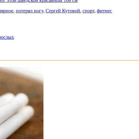
 ног этой шведской красавицы 108 см
лярное
,
потерял ногу
,
Сергей Кутовой
,
спорт
,
фитнес
зрослых