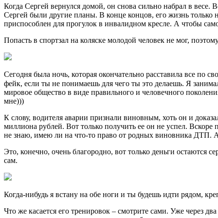
Когда Сергей вернулся домой, он снова сильно набрал в весе. 
Сергей были другие планы. В конце концов, его жизнь только 
приспособлен для прогулок в инвалидном кресле. А чтобы сам
Попасть в спортзал на коляске молодой человек не мог, поэтом
Сегодня была ночь, которая окончательно расставила все по сво
фейк, если ты не понимаешь для чего ты это делаешь. Я заним
мировое общество в виде правильного и человечного поколения 
мне)))
К слову, водителя аварии признали виновным, хоть он и доказа
миллиона рублей. Вот только получить ее он не успел. Вскоре п
не знаю, имею ли на что-то право от родных виновника ДТП. А 
Это, конечно, очень благородно, вот только деньги остаются с
сам.
Когда-нибудь я встану на обе ноги и ты будешь идти рядом, кр
Что же касается его тренировок – смотрите сами. Уже через дв