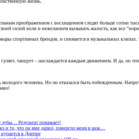
собственную жизнь.
ительным преображением с восхищением следят больше сотни тыся
 своей силой воли и нежеланием вызывать жалость, как все “но
вары спортивных брендов, и снимается в музыкальных клипах. “Я
гуляет, танцует – наслаждается каждым движением. И да, он тепер
ь молодого человека. Но он отказался быть побежденным. Напро
раво!
е зубы… Результат поражает!
з и то, что он мне дарил, повергло меня в шок…
 купается в Днепре