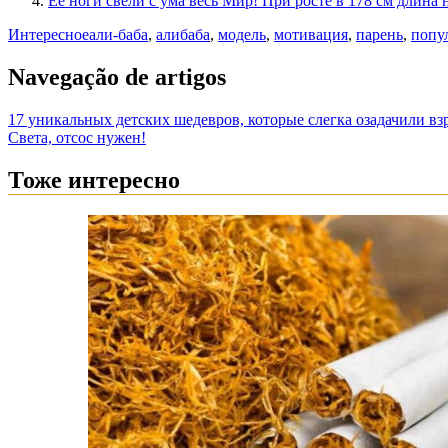
Ее ноги свели с ума весь Мир! При росте в 178 см длина
Интересное
али-баба
,
алибаба
,
модель
,
мотивация
,
парень
,
попу
Navegação de artigos
17 уникальных детских шедевров, которые слегка озадачили в
Света, отсос нужен!
Тоже интересно