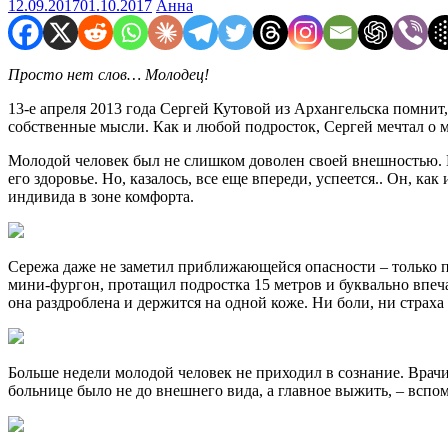
12.09.2017
01.10.2017
Анна
Просто нет слов… Молодец!
13-е апреля 2013 года Сергей Кутовой из Архангельска помнит
собственные мысли. Как и любой подросток, Сергей мечтал о м
Молодой человек был не слишком доволен своей внешностью. В ш
его здоровье. Но, казалось, все еще впереди, успеется.. Он, к
индивида в зоне комфорта.
Сережа даже не заметил приближающейся опасности – только по
мини-фургон, протащил подростка 15 метров и буквально впечат
она раздроблена и держится на одной коже. Ни боли, ни страха 
Больше недели молодой человек не приходил в сознание. Врачи н
больнице было не до внешнего вида, а главное выжить, – вспом