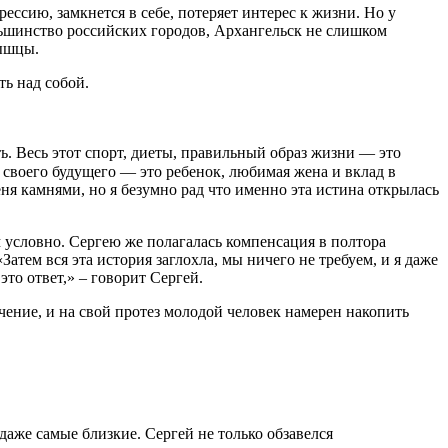
ессию, замкнется в себе, потеряет интерес к жизни. Но у
ольшинство российских городов, Архангельск не слишком
мышцы.
ть над собой.
ть. Весь этот спорт, диеты, правильный образ жизни — это
 своего будущего — это ребенок, любимая жена и вклад в
еня камнями, но я безумно рад что именно эта истина открылась
ам условно. Сергею же полагалась компенсация в полтора
атем вся эта история заглохла, мы ничего не требуем, и я даже
это ответ,» – говорит Сергей.
ечение, и на свой протез молодой человек намерен накопить
 даже самые близкие. Сергей не только обзавелся