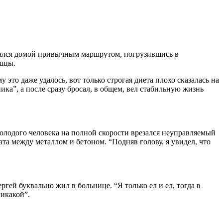
ращался домой привычным маршрутом, погрузившись в
ышцы.
это даже удалось, вот только строгая диета плохо сказалась на
ника”, а после сразу бросал, в общем, вел стабильную жизнь
молодого человека на полной скорости врезался неуправляемый
ата между металлом и бетоном. “Подняв голову, я увидел, что
гей буквально жил в больнице. “Я только ел и ел, тогда в
никакой”.