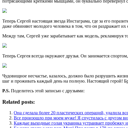
потрясающими крепкими мышцами, он буквально перевернул 
Теперь Сергей настоящая звезда Инстаграма, где за его пораз
даже обвиняют молодого человека в том, что он раздражает их
Между там, Сергей уже зарабатывает как модель, рекламируя то
Теперь Сергея всегда окружают друзья. Он занимается спортом, 
Чудовищное несчастье, казалось, должно было разрушить жизн
шаг и проживать каждый день на полную. Настоящий герой! Б
P.S.
Поделитесь этой записью с друзьями:
Related posts:
Она сделала более 20 пластических операций, удалила вс
Все произошло при моем муже! Я спустилась с другом вни
Каждые выходные голая украинка устраивает пробежку и