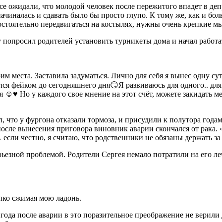
Все ожидали, что молодой человек после пережитого впадет в депр
начиналась и сдавать было бы просто глупо. К тому же, как и б
остоятельно передвигаться на костылях, нужны очень крепкие 
у попросил родителей установить турникеты дома и начал работа
им места. Заставила задуматься. Лично для себя я вынес одну су
ался фейком до сегодняшнего дня😏Я развиваюсь для одного.. для
☺️♥️ Но у каждого свое мнение на этот счёт, можете закидать м
л, что у фургона отказали тормоза, и присудили к полутора год
осле вынесения приговора виновник аварии скончался от рака. «З
если честно, я считаю, что родственники не обязаны держать за 
ерьезной проблемой. Родители Сергея немало потратили на его л
епко сжимая мою ладонь.
а года после аварии в это поразительное преображение не верили