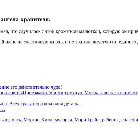
 ангела-хранителя.
умал, что случилось с этой крохотной малюткой, которую он прив
й шанс на счастливую жизнь, и не тратила впустую ни единого 
ение это действительно чудо!
но слово: «Приезжайте!» и мир рухнул. Мне казалось, что ничег
на. Всех сразу поразила одна деталь…
ей…
ьярт
,
мать
,
Морган Хилл
,
мусорка
,
Мэри Грейс
,
ребенок
,
спасен