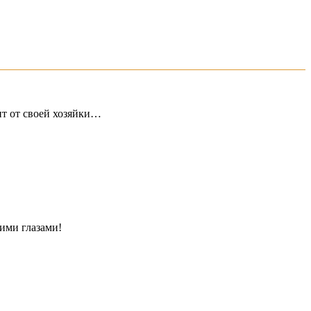
т от своей хозяйки…
оими глазами!