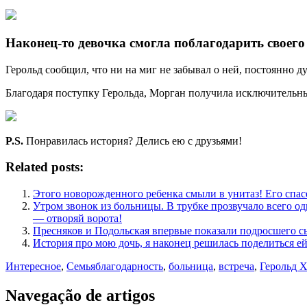
Наконец-то девочка смогла поблагодарить своего
Герольд сообщил, что ни на миг не забывал о ней, постоянно д
Благодаря поступку Герольда, Морган получила исключительны
P.S.
Понравилась история? Делись ею с друзьями!
Related posts:
Этого новорожденного ребенка смыли в унитаз! Его спас
Утром звонок из больницы. В трубке прозвучало всего од
— отворяй ворота!
Пресняков и Подольская впервые показали подросшего сы
История про мою дочь, я наконец решилась поделиться 
Интересное
,
Семья
благодарность
,
больница
,
встреча
,
Герольд Х
Navegação de artigos