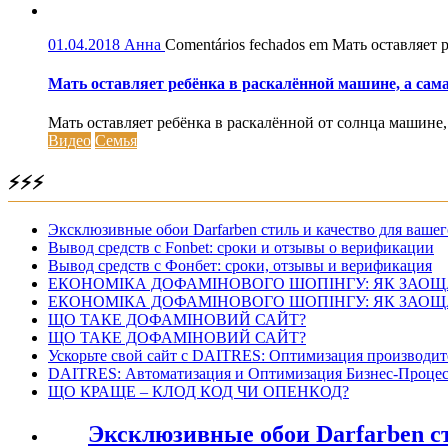
01.04.2018
Анна
Comentários fechados
em Мать оставляет р
Мать оставляет ребёнка в раскалённой машине, а сама
Мать оставляет ребёнка в раскалённой от солнца машине, 
Видео
Семья
⚡⚡⚡
Эксклюзивные обои Darfarben стиль и качество для вашег
Вывод средств с Fonbet: сроки и отзывы о верификации
Вывод средств с Фонбет: сроки, отзывы и верификация
ЕКОНОМІКА ДОФАМІНОВОГО ШОПІНГУ: ЯК ЗАОЩ
ЕКОНОМІКА ДОФАМІНОВОГО ШОПІНГУ: ЯК ЗАОЩ
ЩО ТАКЕ ДОФАМІНОВИЙ САЙТ?
ЩО ТАКЕ ДОФАМІНОВИЙ САЙТ?
Ускорьте свой сайт с DAITRES: Оптимизация производит
DAITRES: Автоматизация и Оптимизация Бизнес-Процес
ЩО КРАЩЕ – КЛОД КОД ЧИ ОПЕНКОД?
Эксклюзивные обои Darfarben ст