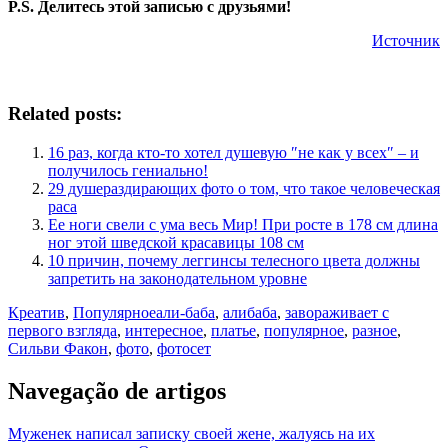
P.S. Делитесь этой записью с друзьями!
Источник
Related posts:
16 раз, когда кто-то хотел душевую ″не как у всех″ – и
получилось гениально!
29 душераздирающих фото о том, что такое человеческая
раса
Ее ноги свели с ума весь Мир! При росте в 178 см длина
ног этой шведской красавицы 108 см
10 причин, почему леггинсы телесного цвета должны
запретить на законодательном уровне
Креатив
,
Популярное
али-баба
,
алибаба
,
завораживает с
первого взгляда
,
интересное
,
платье
,
популярное
,
разное
,
Сильви Факон
,
фото
,
фотосет
Navegação de artigos
Муженек написал записку своей жене, жалуясь на их