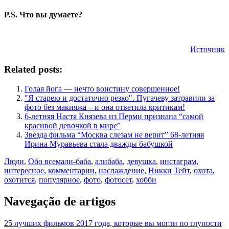
P.S. Что вы думаете?
Источник
Related posts:
Голая йога — нечто воистину совершенное!
″Я старею и достаточно резко″. Пугачеву затравили за
фото без макияжа – и она ответила критикам!
6-летняя Настя Князева из Перми признана “самой
красивой девочкой в мире”
Звезда фильма “Москва слезам не верит” 68-летняя
Ирина Муравьева стала дважды бабушкой
Люди
,
Обо всем
али-баба
,
алибаба
,
девушка
,
инстаграм
,
интересное
,
комментарии
,
наслаждение
,
Никки Тейт
,
охота
,
охотится
,
популярное
,
фото
,
фотосет
,
хобби
Navegação de artigos
25 лучших фильмов 2017 года, которые вы могли по глупости