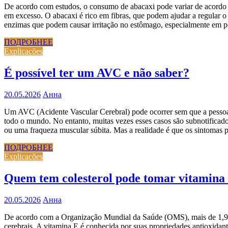
De acordo com estudos, o consumo de abacaxi pode variar de acordo 
em excesso. O abacaxi é rico em fibras, que podem ajudar a regular o
enzimas que podem causar irritação no estômago, especialmente em 
ПОДРОБНЕЕ
Explicações
É possível ter um AVC e não saber?
20.05.2026
Анна
Um AVC (Acidente Vascular Cerebral) pode ocorrer sem que a pesso
todo o mundo. No entanto, muitas vezes esses casos são subnotificad
ou uma fraqueza muscular súbita. Mas a realidade é que os sintomas
ПОДРОБНЕЕ
Explicações
Quem tem colesterol pode tomar vitamina
20.05.2026
Анна
De acordo com a Organização Mundial da Saúde (OMS), mais de 1,9 bi
cerebrais. A vitamina E é conhecida por suas propriedades antioxidan