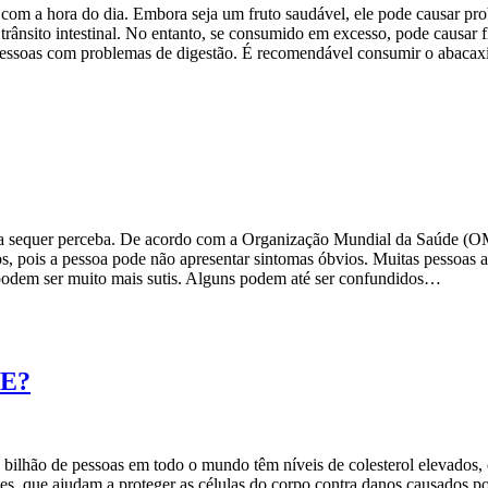
com a hora do dia. Embora seja um fruto saudável, ele pode causar pro
 trânsito intestinal. No entanto, se consumido em excesso, pode causar 
pessoas com problemas de digestão. É recomendável consumir o abacax
a sequer perceba. De acordo com a Organização Mundial da Saúde (O
os, pois a pessoa pode não apresentar sintomas óbvios. Muitas pessoas
 podem ser muito mais sutis. Alguns podem até ser confundidos…
 E?
lhão de pessoas em todo o mundo têm níveis de colesterol elevados, o
tes, que ajudam a proteger as células do corpo contra danos causados p