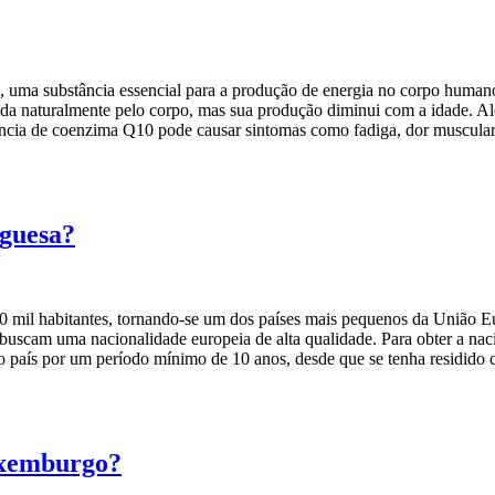
 uma substância essencial para a produção de energia no corpo humano
da naturalmente pelo corpo, mas sua produção diminui com a idade. Além
ncia de coenzima Q10 pode causar sintomas como fadiga, dor muscul
rguesa?
l habitantes, tornando-se um dos países mais pequenos da União Europ
buscam uma nacionalidade europeia de alta qualidade. Para obter a nac
ia no país por um período mínimo de 10 anos, desde que se tenha resid
uxemburgo?