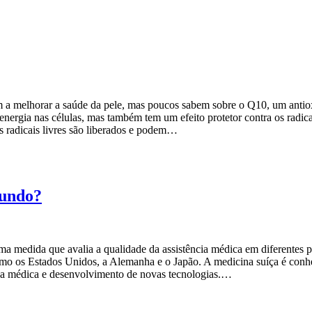
m a melhorar a saúde da pele, mas poucos sabem sobre o Q10, um anti
nergia nas células, mas também tem um efeito protetor contra os radica
 os radicais livres são liberados e podem…
mundo?
medida que avalia a qualidade da assistência médica em diferentes p
o os Estados Unidos, a Alemanha e o Japão. A medicina suíça é conhec
isa médica e desenvolvimento de novas tecnologias.…