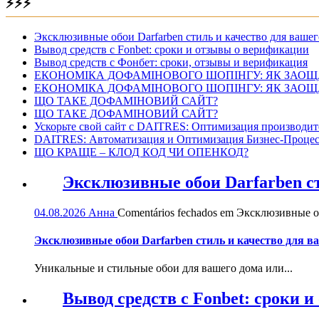
⚡⚡⚡
Эксклюзивные обои Darfarben стиль и качество для вашег
Вывод средств с Fonbet: сроки и отзывы о верификации
Вывод средств с Фонбет: сроки, отзывы и верификация
ЕКОНОМІКА ДОФАМІНОВОГО ШОПІНГУ: ЯК ЗАОЩ
ЕКОНОМІКА ДОФАМІНОВОГО ШОПІНГУ: ЯК ЗАОЩ
ЩО ТАКЕ ДОФАМІНОВИЙ САЙТ?
ЩО ТАКЕ ДОФАМІНОВИЙ САЙТ?
Ускорьте свой сайт с DAITRES: Оптимизация производит
DAITRES: Автоматизация и Оптимизация Бизнес-Процес
ЩО КРАЩЕ – КЛОД КОД ЧИ ОПЕНКОД?
Эксклюзивные обои Darfarben ст
04.08.2026
Анна
Comentários fechados
em Эксклюзивные обо
Эксклюзивные обои Darfarben стиль и качество для в
Уникальные и стильные обои для вашего дома или...
Вывод средств с Fonbet: сроки 