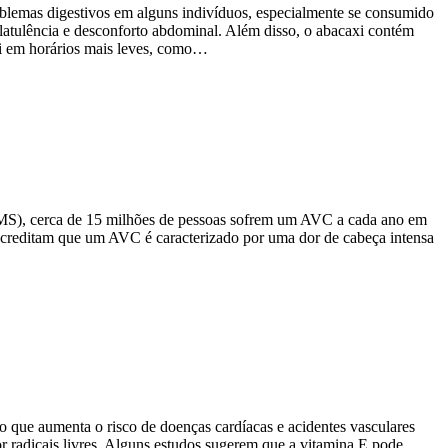
blemas digestivos em alguns indivíduos, especialmente se consumido
flatulência e desconforto abdominal. Além disso, o abacaxi contém
i em horários mais leves, como…
MS), cerca de 15 milhões de pessoas sofrem um AVC a cada ano em
 acreditam que um AVC é caracterizado por uma dor de cabeça intensa
 que aumenta o risco de doenças cardíacas e acidentes vasculares
or radicais livres. Alguns estudos sugerem que a vitamina E pode