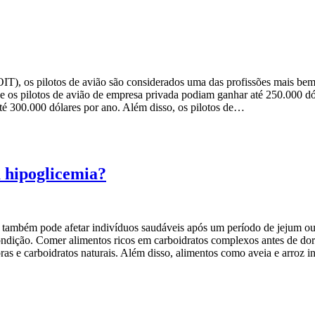
IT), os pilotos de avião são considerados uma das profissões mais b
ue os pilotos de avião de empresa privada podiam ganhar até 250.000 d
é 300.000 dólares por ano. Além disso, os pilotos de…
a hipoglicemia?
ambém pode afetar indivíduos saudáveis após um período de jejum ou 
ição. Comer alimentos ricos em carboidratos complexos antes de dormir
ras e carboidratos naturais. Além disso, alimentos como aveia e arroz i