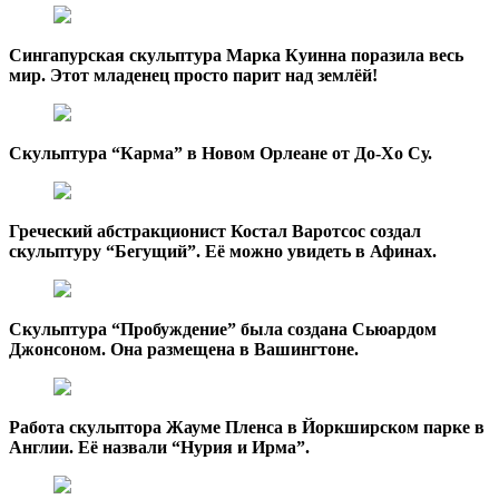
Сингапурская скульптура Марка Куинна поразила весь
мир. Этот младенец просто парит над землёй!
Скульптура “Карма” в Новом Орлеане от До-Хо Су.
Греческий абстракционист Костал Варотсос создал
скульптуру “Бегущий”. Её можно увидеть в Афинах.
Скульптура “Пробуждение” была создана Сьюардом
Джонсоном. Она размещена в Вашингтоне.
Работа скульптора Жауме Пленса в Йоркширском парке в
Англии. Её назвали “Нурия и Ирма”.