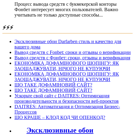
Процесс вывода средств с букмекерской конторы
Фонбет интересует многих пользователей. Важно
учитывать не только доступные способы...
⚡⚡⚡
Эксклюзивные обои Darfarben стиль и качество для
вашего дома
Вывод средств с Fonbet: сроки и отзывы о верификации
Вывод средств с Фонбет: сроки, отзывы и верификация
ЕКОНОМІКА ДОФАМІНОВОГО ШОПІНГУ: ЯК
ЗАОЩАДЖУВАТИ, НІЧОГО НЕ КУПУЮЧИ
ЕКОНОМІКА ДОФАМІНОВОГО ШОПІНГУ: ЯК
ЗАОЩАДЖУВАТИ, НІЧОГО НЕ КУПУЮЧИ
ЩО ТАКЕ ДОФАМІНОВИЙ САЙТ?
ЩО ТАКЕ ДОФАМІНОВИЙ САЙТ?
Ускорьте свой сайт с DAITRES: Оптимизация
производительности и безопасности веб-проектов
DAITRES: Автоматизация и Оптимизация Бизнес-
Процессов
ЩО КРАЩЕ – КЛОД КОД ЧИ ОПЕНКОД?
Эксклюзивные обои